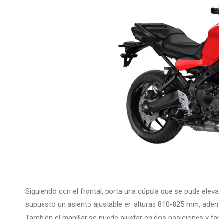
Siguiendo con el frontal, porta una cúpula que se pude eleva
supuesto un asiento ajustable en alturas 810-825 mm, ademá
También el manillar se puede ajustar en dos posiciones y tam