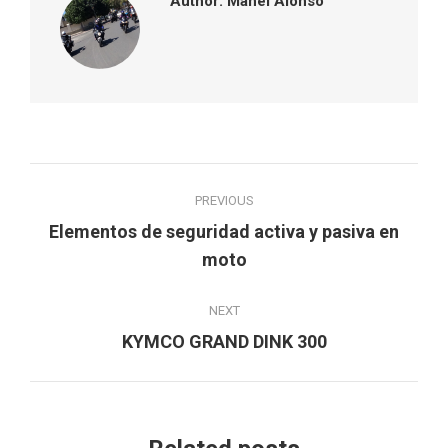
Author:
Manel Alonso
Post
PREVIOUS
navigation
Elementos de seguridad activa y pasiva en
Previous
moto
post:
NEXT
Next
KYMCO GRAND DINK 300
post: