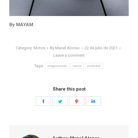
By MAYAM
Category:
Motos
By
Manel Alonso
22 de julio de 2021
Leave a comment
Tags:
megascooter
motos
portada1
Share this post
Share
Share
Share
Share
on
on
on
on
Facebook
Twitter
Pinterest
LinkedIn