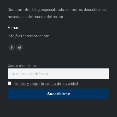
Directomotor, blog especializado en motos, descubre las
novedades del mundo del motor.
E-mail:
info@directomotor.com
Find us on:
Facebook
Twitter
page
page
opens
opens
Correo electrónico
in
in
new
new
He leído y acepto la política de privacidad
window
window