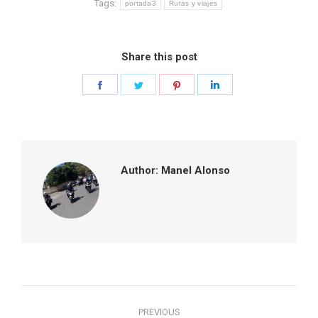
Tags:
portada3
Rutas y viajes
Share this post
Share
Share
Share
Share
on
on
on
on
Facebook
Twitter
Pinterest
LinkedIn
Author:
Manel Alonso
Post
PREVIOUS