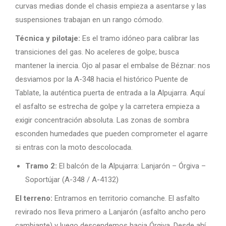
curvas medias donde el chasis empieza a asentarse y las
suspensiones trabajan en un rango cómodo.
Técnica y pilotaje:
Es el tramo idóneo para calibrar las
transiciones del gas. No aceleres de golpe; busca
mantener la inercia. Ojo al pasar el embalse de Béznar: nos
desviamos por la A-348 hacia el histórico Puente de
Tablate, la auténtica puerta de entrada a la Alpujarra. Aquí
el asfalto se estrecha de golpe y la carretera empieza a
exigir concentración absoluta. Las zonas de sombra
esconden humedades que pueden comprometer el agarre
si entras con la moto descolocada.
Tramo 2:
El balcón de la Alpujarra: Lanjarón – Órgiva –
Soportújar (A-348 / A-4132)
El terreno:
Entramos en territorio comanche. El asfalto
revirado nos lleva primero a Lanjarón (asfalto ancho pero
cambiante) y luego descendemos hacia Órgiva. Desde ahí,