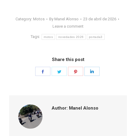
Category:
Motos
By
Manel Alonso
23 de abril de 2026
Leave a comment
Tags:
motos
novedades 2026
portada3
Share this post
Share
Share
Share
Share
on
on
on
on
Facebook
Twitter
Pinterest
LinkedIn
Author:
Manel Alonso