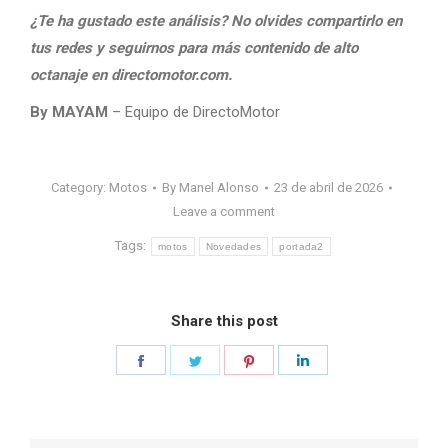
¿Te ha gustado este análisis? No olvides compartirlo en
tus redes y seguirnos para más contenido de alto
octanaje en directomotor.com.
By MAYAM
– Equipo de DirectoMotor
Category:
Motos
By
Manel Alonso
23 de abril de 2026
Leave a comment
Tags:
motos
Novedades
portada2
Share this post
Share
Share
Share
Share
on
on
on
on
Facebook
Twitter
Pinterest
LinkedIn