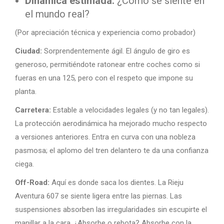
Dinámica estimada:
¿Cómo se siente en
el mundo real?
(Por apreciación técnica y experiencia como probador)
Ciudad:
Sorprendentemente ágil. El ángulo de giro es
generoso, permitiéndote ratonear entre coches como si
fueras en una 125, pero con el respeto que impone su
planta.
Carretera:
Estable a velocidades legales (y no tan legales).
La protección aerodinámica ha mejorado mucho respecto
a versiones anteriores. Entra en curva con una nobleza
pasmosa; el aplomo del tren delantero te da una confianza
ciega.
Off-Road:
Aquí es donde saca los dientes. La Rieju
Aventura 607 se siente ligera entre las piernas. Las
suspensiones absorben las irregularidades sin escupirte el
manillar a la cara. ¿Absorbe o rebota? Absorbe con la