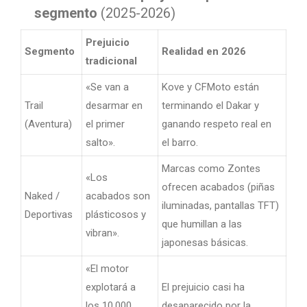
segmento
(2025-2026)
Prejuicio
Segmento
Realidad en 2026
tradicional
«Se van a
Kove y CFMoto están
Trail
desarmar en
terminando el Dakar y
(Aventura)
el primer
ganando respeto real en
salto».
el barro.
Marcas como Zontes
«Los
ofrecen acabados (piñas
Naked /
acabados son
iluminadas, pantallas TFT)
Deportivas
plásticosos y
que humillan a las
vibran».
japonesas básicas.
«El motor
explotará a
El prejuicio casi ha
los 10.000
desaparecido por la