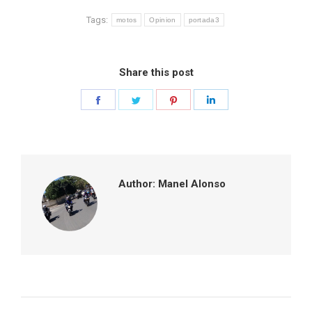
Tags:
motos
Opinion
portada3
Share this post
Share
Share
Share
Share
on
on
on
on
Facebook
Twitter
Pinterest
LinkedIn
Author:
Manel Alonso
Post