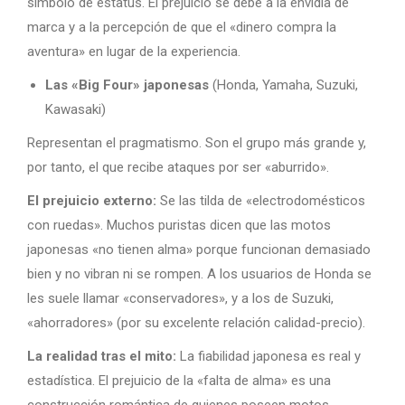
símbolo de estatus. El prejuicio se debe a la envidia de
marca y a la percepción de que el «dinero compra la
aventura» en lugar de la experiencia.
Las «Big Four» japonesas
(Honda, Yamaha, Suzuki,
Kawasaki)
Representan el pragmatismo. Son el grupo más grande y,
por tanto, el que recibe ataques por ser «aburrido».
El prejuicio externo:
Se las tilda de «electrodomésticos
con ruedas». Muchos puristas dicen que las motos
japonesas «no tienen alma» porque funcionan demasiado
bien y no vibran ni se rompen. A los usuarios de Honda se
les suele llamar «conservadores», y a los de Suzuki,
«ahorradores» (por su excelente relación calidad-precio).
La realidad tras el mito:
La fiabilidad japonesa es real y
estadística. El prejuicio de la «falta de alma» es una
construcción romántica de quienes poseen motos