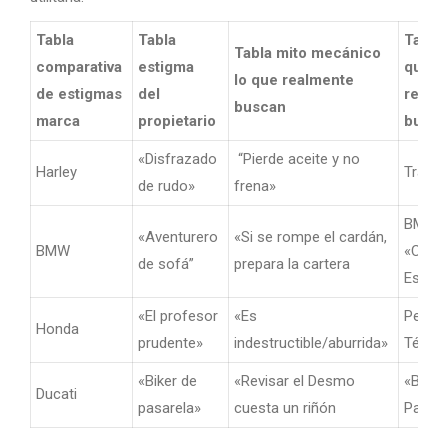
Tabla
Tabla
Tabla
Tabla mito mecánico
comparativa
estigma
que
lo que realmente
de estigmas
del
realm
buscan
marca
propietario
busca
«Disfrazado
“Pierde aceite y no
Harley
Tradic
de rudo»
frena»
BMW
«Aventurero
«Si se rompe el cardán,
BMW
«Confo
de sofá”
prepara la cartera
Estatu
«El profesor
«Es
Perfec
Honda
prudente»
indestructible/aburrida»
Técnic
«Biker de
«Revisar el Desmo
«Belle
Ducati
pasarela»
cuesta un riñón
Pasió