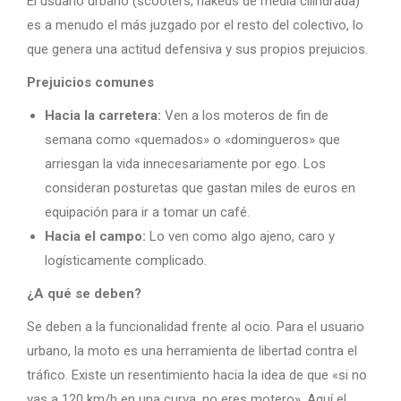
El usuario urbano (scooters, nakeds de media cilindrada)
es a menudo el más juzgado por el resto del colectivo, lo
que genera una actitud defensiva y sus propios prejuicios.
Prejuicios comunes
Hacia la carretera:
Ven a los moteros de fin de
semana como «quemados» o «domingueros» que
arriesgan la vida innecesariamente por ego. Los
consideran posturetas que gastan miles de euros en
equipación para ir a tomar un café.
Hacia el campo:
Lo ven como algo ajeno, caro y
logísticamente complicado.
¿A qué se deben?
Se deben a la funcionalidad frente al ocio. Para el usuario
urbano, la moto es una herramienta de libertad contra el
tráfico. Existe un resentimiento hacia la idea de que «si no
vas a 120 km/h en una curva, no eres motero». Aquí el