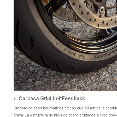
Carcasa GripLimitFeedback
Olvídate de esos neumáticos rígidos que avisan de la pérdi
grava. La estructura de hilos de acero cruzados a cero grad