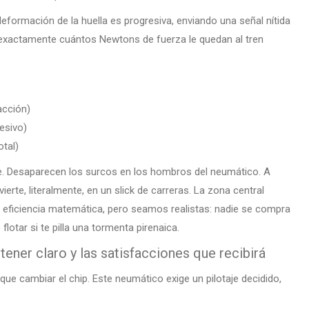
 deformación de la huella es progresiva, enviando una señal nítida
 exactamente cuántos Newtons de fuerza le quedan al tren
acción)
esivo)
tal)
ate. Desaparecen los surcos en los hombros del neumático. A
ierte, literalmente, en un slick de carreras. La zona central
 eficiencia matemática, pero seamos realistas: nadie se compra
lotar si te pilla una tormenta pirenaica.
tener claro y las satisfacciones que recibirá
que cambiar el chip. Este neumático exige un pilotaje decidido,