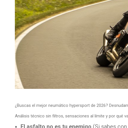
¿Buscas el mejor neumático hypersport de 2026? Desnudam
Análisis técnico sin filtros, sensaciones al límite y por qué v
El asfalto no es tu enemigo
(Si sabes con 