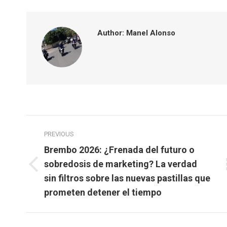
Faceboo
T
Author:
Manel Alonso
Post
PREVIOUS
navigation
Brembo 2026: ¿Frenada del futuro o
sobredosis de marketing? La verdad
Previous
sin filtros sobre las nuevas pastillas que
post:
prometen detener el tiempo