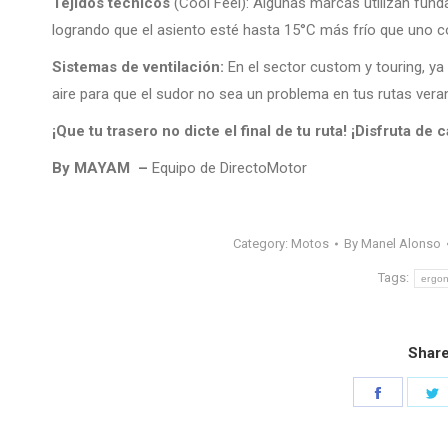
Tejidos técnicos
(Cool Feel): Algunas marcas utilizan funda
logrando que el asiento esté hasta 15°C más frío que uno co
Sistemas de ventilación:
En el sector custom y touring, ya
aire para que el sudor no sea un problema en tus rutas vera
¡Que tu trasero no dicte el final de tu ruta! ¡Disfruta de
By MAYAM –
Equipo de DirectoMotor
Category:
Motos
By
Manel Alonso
Tags:
ergo
Share
Share
S
on
o