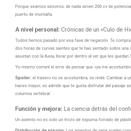
Porque seamos sinceros, de nada sirven 200 cv de potencia si 
puerto de montaña.
A nivel personal:
Crónicas de un «Culo de Hie
Todos hemos pasado por esa fase de negación. Te compras l
dos horas de curvas sientes que te has sentado sobre una v
asustan con la lluvia, llorar por dentro al ver que les quedan
Yo mismo cometí el error de pensar que «ya me acostumbra
Spoiler:
el trasero no se acostumbra, se rinde. Cambiar a u
haces mayor; es admitir que te gusta disfrutar del paisaje 
columna vertebral.
Función y mejora:
La ciencia detrás del con
Un asiento no es solo un trozo de espuma forrado de plástico
Distribución de presión:
Los asientos de serie suelen conce