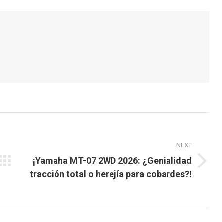
k
witter
Pinterest
LinkedIn
NEXT
¡Yamaha MT-07 2WD 2026: ¿Genialidad
Next
tracción total o herejía para cobardes?!
post: