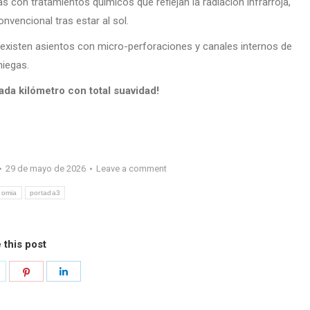
s con tratamientos químicos que reflejan la radiación infrarroja,
nvencional tras estar al sol.
 existen asientos con micro-perforaciones y canales internos de
niegas.
 cada kilómetro con total suavidad!
29 de mayo de 2026
Leave a comment
nomia
portada3
 this post
hare
Share
Share
n
on
on