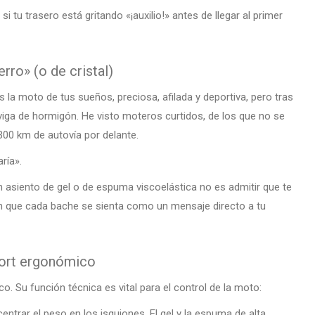
tu trasero está gritando «¡auxilio!» antes de llegar al primer
rro» (o de cristal)
a moto de tus sueños, preciosa, afilada y deportiva, pero tras
iga de hormigón. He visto moteros curtidos, de los que no se
 300 km de autovía por delante.
ría».
n asiento de gel o de espuma viscoelástica no es admitir que te
sin que cada bache se sienta como un mensaje directo a tu
fort ergonómico
. Su función técnica es vital para el control de la moto:
ntrar el peso en los isquiones. El gel y la espuma de alta