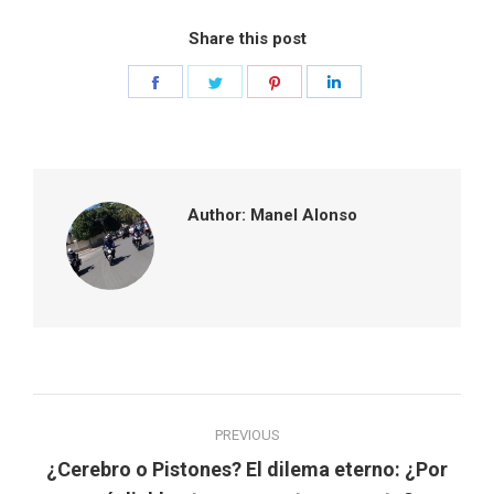
Share this post
Share
Share
Share
Share
on
on
on
on
Facebook
Twitter
Pinterest
LinkedIn
Author:
Manel Alonso
Post
PREVIOUS
navigation
¿Cerebro o Pistones? El dilema eterno: ¿Por
Previous