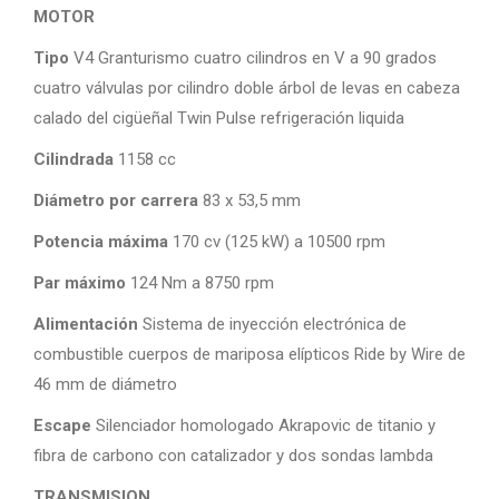
MOTOR
Tipo
V4 Granturismo cuatro cilindros en V a 90 grados
cuatro válvulas por cilindro doble árbol de levas en cabeza
calado del cigüeñal Twin Pulse refrigeración liquida
Cilindrada
1158 cc
Diámetro por carrera
83 x 53,5 mm
Potencia máxima
170 cv (125 kW) a 10500 rpm
Par máximo
124 Nm a 8750 rpm
Alimentación
Sistema de inyección electrónica de
combustible cuerpos de mariposa elípticos Ride by Wire de
46 mm de diámetro
Escape
Silenciador homologado Akrapovic de titanio y
fibra de carbono con catalizador y dos sondas lambda
TRANSMISION