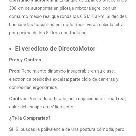
Consumo y autonomía:
El tanque de 22 litros ofrece unos
300 km de autonomía en pilotaje mixto/alegre, con un
consumo medio real que ronda los 6,5 l/100 km. Si decides
buscarle las cosquillas en modo Race, verás subir la cifra
por encima de los 8 litros con facilidad.
El veredicto de DirectoMotor
Pros y Contras
Pros:
Rendimiento dinámico insuperable en su clase;
electrónica predictiva excelsa; parte ciclo de carreras y
comodidad ergonómica.
Contras:
Precio desorbitado; nula capacidad off-road real;
calor del escape en tráfico lento.
¿Te la Comprarías?
SÍ:
Si buscas la polivalencia de una postura cómoda, pero