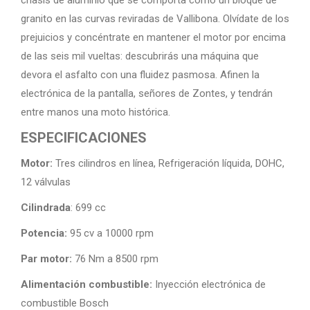
chasis de aluminio que se comporta como un bloque de
granito en las curvas reviradas de Vallibona. Olvídate de los
prejuicios y concéntrate en mantener el motor por encima
de las seis mil vueltas: descubrirás una máquina que
devora el asfalto con una fluidez pasmosa. Afinen la
electrónica de la pantalla, señores de Zontes, y tendrán
entre manos una moto histórica.
ESPECIFICACIONES
Motor:
Tres cilindros en línea, Refrigeración líquida, DOHC,
12 válvulas
Cilindrada
: 699 cc
Potencia:
95 cv a 10000 rpm
Par motor:
76 Nm a 8500 rpm
Alimentación combustible:
Inyección electrónica de
combustible Bosch