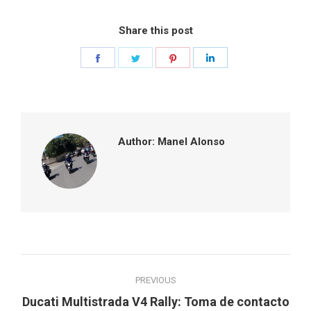
Share this post
Share
Share
Share
Share
on
on
on
on
Facebook
Twitter
Pinterest
LinkedIn
Author:
Manel Alonso
Post
PREVIOUS
navigation
Ducati Multistrada V4 Rally: Toma de contacto
Previous