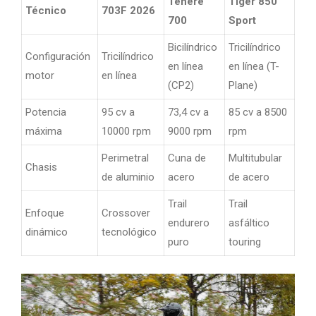
Tenere
Tiger 850
Técnico
703F 2026
700
Sport
Bicilíndrico
Tricilíndrico
Configuración
Tricilíndrico
en línea
en línea (T-
motor
en línea
(CP2)
Plane)
Potencia
95 cv a
73,4 cv a
85 cv a 8500
máxima
10000 rpm
9000 rpm
rpm
Perimetral
Cuna de
Multitubular
Chasis
de aluminio
acero
de acero
Trail
Trail
Enfoque
Crossover
endurero
asfáltico
dinámico
tecnológico
puro
touring