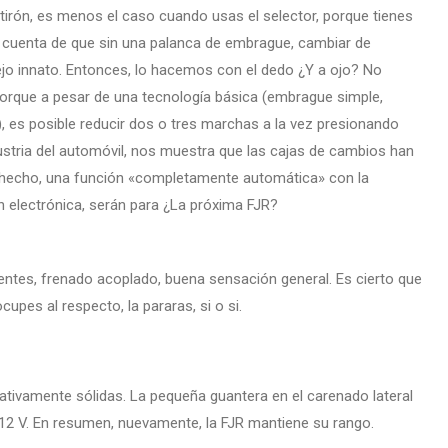
tirón, es menos el caso cuando usas el selector, porque tienes
 di cuenta de que sin una palanca de embrague, cambiar de
ejo innato. Entonces, lo hacemos con el dedo ¿Y a ojo? No
rque a pesar de una tecnología básica (embrague simple,
), es posible reducir dos o tres marchas a la vez presionando
dustria del automóvil, nos muestra que las cajas de cambios han
e hecho, una función «completamente automática» con la
ón electrónica, serán para ¿La próxima FJR?
ntes, frenado acoplado, buena sensación general. Es cierto que
cupes al respecto, la pararas, si o si.
ativamente sólidas. La pequeña guantera en el carenado lateral
 12 V. En resumen, nuevamente, la FJR mantiene su rango.