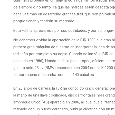
Quisimos probarla en un viaje largo y nos liamos a rodar hac
de siempre o no tanto. Ya que las marcas están descataloga
cada vez más en desarrollar grandes trail, que son polivalent
porque tienen y tendrán su mercado.
Esta FJR: la apreciamos por sus cualidades, y por su longevi
No debemos olvidar la aportación de la FJR 1300 a la gran h
primera gran máquina de turismo en incorporar la idea de r
rediseñó por completo su copia. Cuando se lanzó la FJR en
(lanzada en 1986), Honda tenía la paneuropea, eficiente pe
genera solo 95 cv (BMW responderá en 2004 con la K 1200 GT
cursor mucho más arriba: con sus 140 caballos.
En 20 años de carrera, la FJR ha conocido cinco generacione
la mano de una llave codificada, discos frontales más grand
embrague único (AS) apareció en 2006, al igual que el fren
refinado con un nuevo carenado, burbuja eléctrica con un 