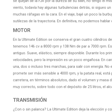
se quejan de la FJR por la dureza de su sillín, no tengo el m
viento, todavía hay algunas turbulencias detrás, si sigues u
muchas ráfagas en la cara. En el viaje, bajé un poco la burbuj
sutilezas de la trayectoria. En definitiva, no podemos habl
MOTOR
En la Ultimate Edition se conserva el gran cuatro cilindros 
tenemos 146 cv a 8000 rpm y 138 Nm de par a 7000 rpm. Este
antiguo. Suave, elástico, siempre disponible. Durante los pr
velocidades, pero la impresión es un poco engañosa. En car
una, dos o incluso tres marchas, para salir con energía. No 
promete ser más sensible a 4000 rpm, y la patata real, está
carretera, en términos absolutos, dado el volumen y masa d
muy correcto, sobre todo con el depósito de 25 litros, el al
TRANSMISIÓN
¿Con o sin palanca? La Ultimate Edition deja la elección y co