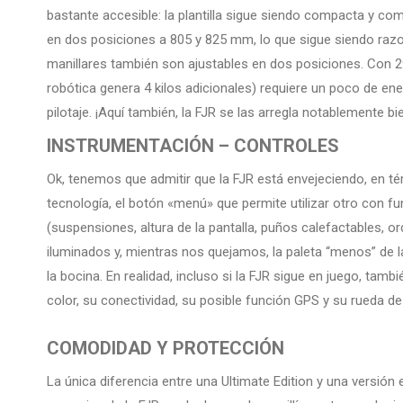
bastante accesible: la plantilla sigue siendo compacta y comp
en dos posiciones a 805 y 825 mm, lo que sigue siendo razon
manillares también son ajustables en dos posiciones. Con 29
robótica genera 4 kilos adicionales) requiere un poco de ene
pilotaje. ¡Aquí también, la FJR se las arregla notablemente b
INSTRUMENTACIÓN – CONTROLES
Ok, tenemos que admitir que la FJR está envejeciendo, en té
tecnología, el botón «menú» que permite utilizar otro con fu
(suspensiones, altura de la pantalla, puños calefactables, 
iluminados y, mientras nos quejamos, la paleta “menos” de 
la bocina. En realidad, incluso si la FJR sigue en juego, tam
color, su conectividad, su posible función GPS y su rueda de 
COMODIDAD Y PROTECCIÓN
La única diferencia entre una Ultimate Edition y una versión 