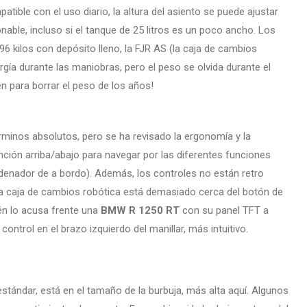
atible con el uso diario, la altura del asiento se puede ajustar
able, incluso si el tanque de 25 litros es un poco ancho. Los
6 kilos con depósito lleno, la FJR AS (la caja de cambios
rgía durante las maniobras, pero el peso se olvida durante el
ien para borrar el peso de los años!
rminos absolutos, pero se ha revisado la ergonomía y la
nción arriba/abajo para navegar por las diferentes funciones
ordenador de a bordo). Además, los controles no están retro
la caja de cambios robótica está demasiado cerca del botón de
bién lo acusa frente una
BMW R 1250 RT
con su panel TFT a
control en el brazo izquierdo del manillar, más intuitivo.
estándar, está en el tamaño de la burbuja, más alta aquí. Algunos