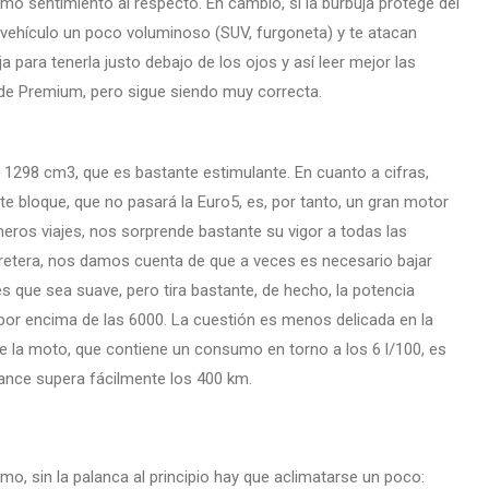
ismo sentimiento al respecto. En cambio, si la burbuja protege del
n vehículo un poco voluminoso (SUV, furgoneta) y te atacan
a para tenerla justo debajo de los ojos y así leer mejor las
ar de Premium, pero sigue siendo muy correcta.
de 1298 cm3, que es bastante estimulante. En cuanto a cifras,
 bloque, que no pasará la Euro5, es, por tanto, un gran motor
imeros viajes, nos sorprende bastante su vigor a todas las
retera, nos damos cuenta de que a veces es necesario bajar
es que sea suave, pero tira bastante, de hecho, la potencia
 por encima de las 6000. La cuestión es menos delicada en la
e la moto, que contiene un consumo en torno a los 6 l/100, es
cance supera fácilmente los 400 km.
mo, sin la palanca al principio hay que aclimatarse un poco: