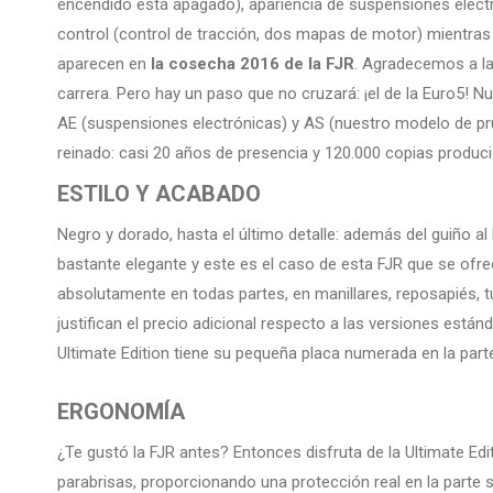
encendido está apagado), apariencia de suspensiones electr
control (control de tracción, dos mapas de motor) mientras
aparecen en
la cosecha 2016 de la FJR
. Agradecemos a la
carrera. Pero hay un paso que no cruzará: ¡el de la Euro5! Nu
AE (suspensiones electrónicas) y AS (nuestro modelo de prue
reinado: casi 20 años de presencia y 120.000 copias produc
ESTILO Y ACABADO
Negro y dorado, hasta el último detalle: además del guiño a
bastante elegante y este es el caso de esta FJR que se ofre
absolutamente en todas partes, en manillares, reposapiés, tu
justifican el precio adicional respecto a las versiones est
Ultimate Edition tiene su pequeña placa numerada en la parte
ERGONOMÍA
¿Te gustó la FJR antes? Entonces disfruta de la Ultimate Edi
parabrisas, proporcionando una protección real en la parte 