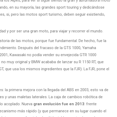
ia los Alpes, para ver si sigue siendo la gran y abrumadora moto
ndo, en su mayoría, las grandes sport touring y dedicándose
es, si, pero las motos sport turismo, deben seguir existiendo,
dad y por ser una gran moto, para viajar y recorrer el mundo.
istoria de las motos, porque fue fundamental. De hecho, fue la
endimiento. Después del fracaso de la GTS 1000, Yamaha
 2001, Kawasaki no podía vender su envejecida GTR 1000
ro no muy original y BMW acababa de lanzar su R 1150 RT, que
, que usa los mismos ingredientes que la FJR). La FJR, pone el
s: la primera mejora con la llegada del ABS en 2003, esto va de
es y unas maletas laterales. La caja de cambios robótica de
ado acoplado. Nueva
gran evolución fue en 2013
: frente
mecanismo más rápido (y que permanece en su lugar cuando el