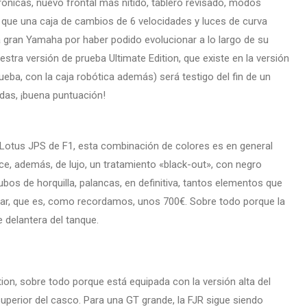
ónicas, nuevo frontal más nítido, tablero revisado, modos
 que una caja de cambios de 6 velocidades y luces de curva
 gran Yamaha por haber podido evolucionar a lo largo de su
estra versión de prueba Ultimate Edition, que existe en la versión
ba, con la caja robótica además) será testigo del fin de un
idas, ¡buena puntuación!
l Lotus JPS de F1, esta combinación de colores es en general
ce, además, de lujo, un tratamiento «black-out», con negro
bos de horquilla, palancas, en definitiva, tantos elementos que
ándar, que es, como recordamos, unos 700€. Sobre todo porque la
 delantera del tanque.
tion, sobre todo porque está equipada con la versión alta del
superior del casco. Para una GT grande, la FJR sigue siendo