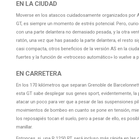
EN LA CIUDAD
Moverse en los atascos cuidadosamente organizados por Ada C
GT, es siempre un momento de estrés potencial. Pero, curi
con una parte delantera no demasiado pesada, y la otra ven
ratón, una vez que has pasado la parte delantera, el resto 
casi compacta, otros beneficios de la versión AS en la ciuda
fuertes y la función de «retroceso automático» lo vuelve a 
EN CARRETERA
En los 170 kilómetros que separan Grenoble de Barcelonnette
esta GT sabe desplegar sus genes sport, evidentemente, la p
atacar un poco para ver que a pesar de las suspensiones pi
movimientos de bombeo en cuanto se pone en tensión, mientra
los reposapiés tocan el suelo, pero a pesar de ello, es posibl
manillar.
Entonces, si, una R 1250 RT, será incluso más rápida en las