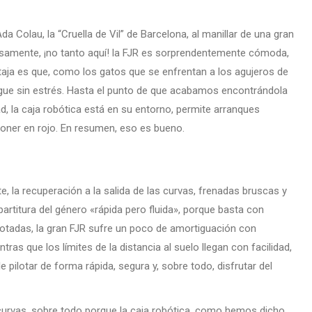
olau, la “Cruella de Vil” de Barcelona, al manillar de una gran
osamente, ¡no tanto aquí! la FJR es sorprendentemente cómoda,
taja es que, como los gatos que se enfrentan a los agujeros de
sigue sin estrés. Hasta el punto de que acabamos encontrándola
d, la caja robótica está en su entorno, permite arranques
poner en rojo. En resumen, eso es bueno.
, la recuperación a la salida de las curvas, frenadas bruscas y
artitura del género «rápida pero fluida», porque basta con
lotadas, la gran FJR sufre un poco de amortiguación con
s que los límites de la distancia al suelo llegan con facilidad,
e pilotar de forma rápida, segura y, sobre todo, disfrutar del
 curvas, sobre todo porque la caja robótica, como hemos dicho,