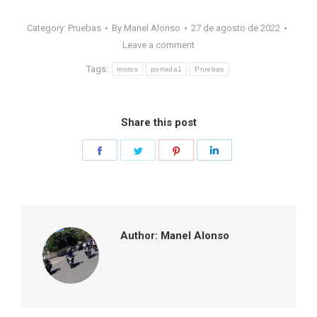
Category:
Pruebas
By
Manel Alonso
27 de agosto de 2022
Leave a comment
Tags:
motos
portada1
Pruebas
Share this post
Share
Share
Share
Share
on
on
on
on
Facebook
Twitter
Pinterest
LinkedIn
Author:
Manel Alonso