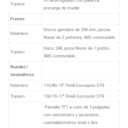
Un amortiguador con palanca,
Trasera
precarga de muelle
Frenos
Discos gemelos de 298 mm, pinzas
Delantero
Nissin de 2 pistones, ABS conmutable
Disco 240, pinza Nissin de 1 pistón,
Trasero
ABS conmutable
Ruedas /
neumáticos
Delantero
110/80-19” Pirelli Escorpión STR
Trasero
150/70-17” Pirelli Escorpión STR
Pantalla TFT a color de 5 pulgadas
con velocímetro y tacómetro,
cuentakilómetros total y dos