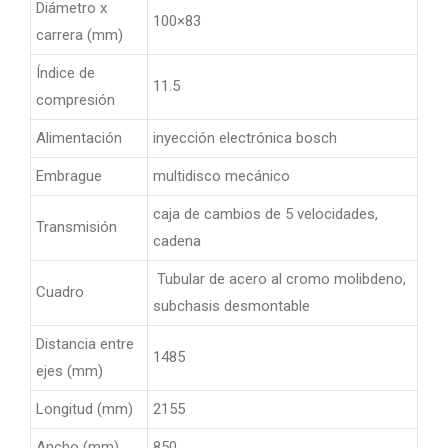
Diámetro x
100×83
carrera (mm)
Índice de
11.5
compresión
Alimentación
inyección electrónica bosch
Embrague
multidisco mecánico
caja de cambios de 5 velocidades,
Transmisión
cadena
Tubular de acero al cromo molibdeno,
Cuadro
subchasis desmontable
Distancia entre
1485
ejes (mm)
Longitud (mm)
2155
Ancho (mm)
850