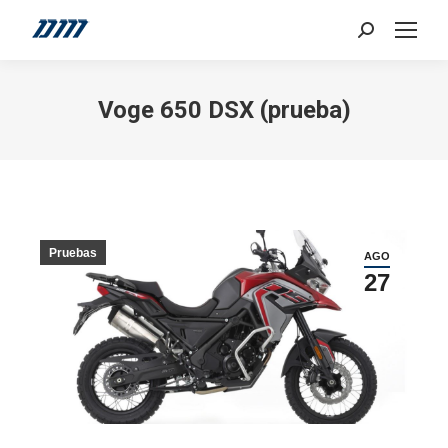
Search:
Voge 650 DSX (prueba)
Pruebas
AGO
27