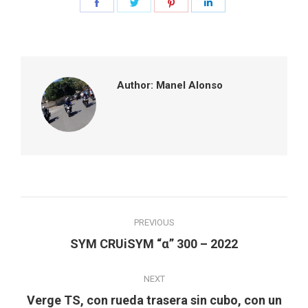
Share
Share
Share
Share
on
on
on
on
Facebook
Twitter
Pinterest
LinkedIn
Author:
Manel Alonso
Post
PREVIOUS
navigation
Previous
SYM CRUiSYM “α” 300 – 2022
post:
NEXT
Verge TS, con rueda trasera sin cubo, con un