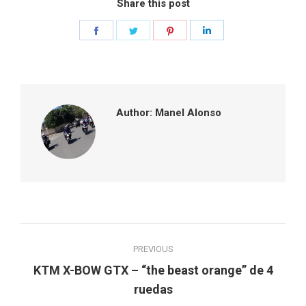
Share this post
Share
Share
Share
Share
on
on
on
on
Facebook
Twitter
Pinterest
LinkedIn
Author:
Manel Alonso
Post
PREVIOUS
navigation
KTM X-BOW GTX – “the beast orange” de 4
Previous
ruedas
post: