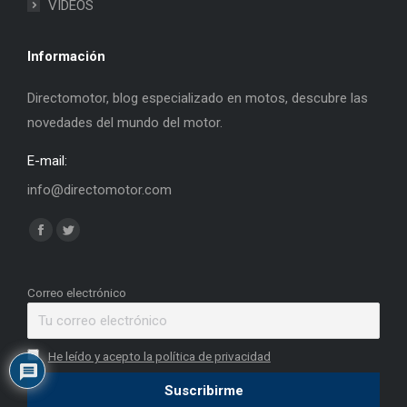
VIDEOS
Información
Directomotor, blog especializado en motos, descubre las
novedades del mundo del motor.
E-mail:
info@directomotor.com
Find us on:
Facebook
Twitter
page
page
opens
opens
Correo electrónico
in
in
new
new
He leído y acepto la política de privacidad
window
window