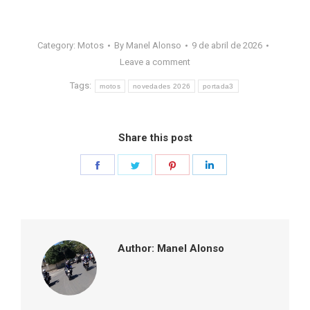
Category:
Motos
By
Manel Alonso
9 de abril de 2026
Leave a comment
Tags:
motos
novedades 2026
portada3
Share this post
Share
Share
Share
Share
on
on
on
on
Facebook
Twitter
Pinterest
LinkedIn
Author:
Manel Alonso