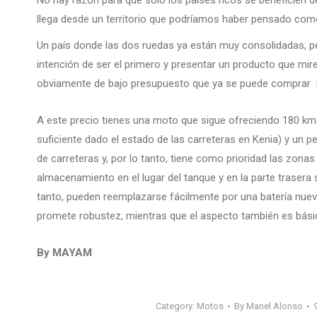
No hay razón para que solo los países ricos se beneficien de
llega desde un territorio que podríamos haber pensado como 
Un país donde las dos ruedas ya están muy consolidadas, pe
intención de ser el primero y presentar un producto que mire
obviamente de bajo presupuesto que ya se puede comprar 
A este precio tienes una moto que sigue ofreciendo 180 k
suficiente dado el estado de las carreteras en Kenia) y un p
de carreteras y, por lo tanto, tiene como prioridad las zon
almacenamiento en el lugar del tanque y en la parte trasera s
tanto, pueden reemplazarse fácilmente por una batería nueva
promete robustez, mientras que el aspecto también es básico.
By MAYAM
Category:
Motos
By
Manel Alonso