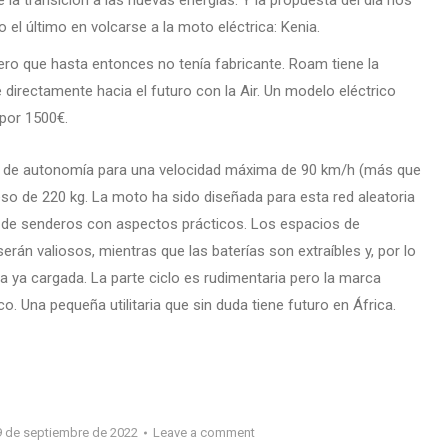
 la transición a las nuevas energías. Y la propuesta del día nos
el último en volcarse a la moto eléctrica: Kenia.
ro que hasta entonces no tenía fabricante. Roam tiene la
 directamente hacia el futuro con la Air. Un modelo eléctrico
por 1500€.
m de autonomía para una velocidad máxima de 90 km/h (más que
eso de 220 kg. La moto ha sido diseñada para esta red aleatoria
as de senderos con aspectos prácticos. Los espacios de
erán valiosos, mientras que las baterías son extraíbles y, por lo
 ya cargada. La parte ciclo es rudimentaria pero la marca
 Una pequeña utilitaria que sin duda tiene futuro en África.
9 de septiembre de 2022
Leave a comment