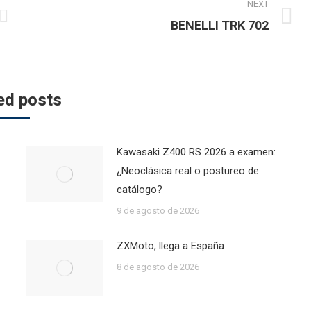
NEXT
Next
BENELLI TRK 702
post:
ed posts
Kawasaki Z400 RS 2026 a examen:
¿Neoclásica real o postureo de
catálogo?
9 de agosto de 2026
ZXMoto, llega a España
8 de agosto de 2026