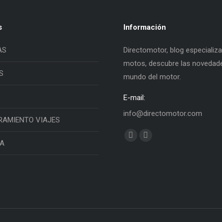
s
Información
AS
Directomotor, blog especializ
motos, descubre las novedade
S
mundo del motor.
E-mail:
info@directomotor.com
RAMIENTO VIAJES
Find us on:
Facebook
Twitter
IA
page
page
opens
opens
in
in
new
new
window
window