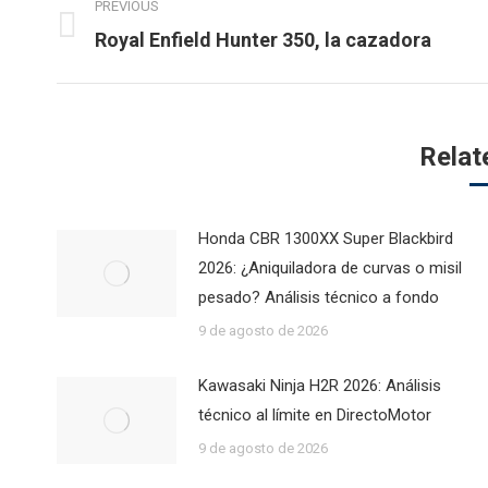
PREVIOUS
navigation
Previous
Royal Enfield Hunter 350, la cazadora
post:
Relat
Honda CBR 1300XX Super Blackbird
2026: ¿Aniquiladora de curvas o misil
pesado? Análisis técnico a fondo
9 de agosto de 2026
Kawasaki Ninja H2R 2026: Análisis
técnico al límite en DirectoMotor
9 de agosto de 2026