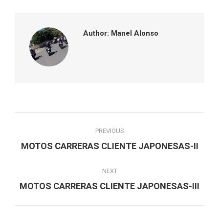
Facebook
Twitter
Pinterest
LinkedIn
Author:
Manel Alonso
Post
PREVIOUS
navigation
Previous
MOTOS CARRERAS CLIENTE JAPONESAS-II
post:
NEXT
Next
MOTOS CARRERAS CLIENTE JAPONESAS-III
post: