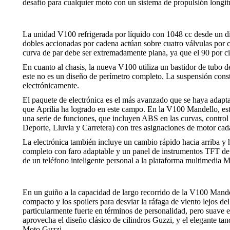
desafío para cualquier moto con un sistema de propulsión longit
La unidad V100 refrigerada por líquido con 1048 cc desde un 
dobles accionadas por cadena actúan sobre cuatro válvulas por 
curva de par debe ser extremadamente plana, ya que el 90 por cie
En cuanto al chasis, la nueva V100 utiliza un bastidor de tubo
este no es un diseño de perímetro completo. La suspensión con
electrónicamente.
El paquete de electrónica es el más avanzado que se haya adap
que Aprilia ha logrado en este campo. En la V100 Mandello, esto
una serie de funciones, que incluyen ABS en las curvas, control 
Deporte, Lluvia y Carretera) con tres asignaciones de motor ca
La electrónica también incluye un cambio rápido hacia arriba 
completo con faro adaptable y un panel de instrumentos TFT de 
de un teléfono inteligente personal a la plataforma multimedia 
En un guiño a la capacidad de largo recorrido de la V100 Mandel
compacto y los spoilers para desviar la ráfaga de viento lejos de
particularmente fuerte en términos de personalidad, pero suave e
aprovecha el diseño clásico de cilindros Guzzi, y el elegante ta
Moto Guzzi.