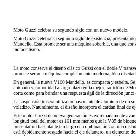
Moto Guzzi celebra su segundo siglo con un nuevo modelo.
Moto Guzzi celebra su segundo siglo de existencia, presentando
Mandello. Esta promete ser una máquina soberbia, una que convi
motociclismo.
La moto conserva el diseño clásico Guzzi con el doble V transve
promete ser una máquina completamente moderna, bien diseñada, 
En general, la nueva V100 Mandello, es compacta y esbelta. Se 
animado y comodidad a largo plazo en la mejor tradición de Mot
corta como para brindar una respuesta ágil de la dirección junt
La suspensión trasera utiliza un basculante de aluminio de un s
voladizo. Naturalmente, el diseño incorpora el cardan final de ej
Este motor Guzzi de nueva generación es extremadamente ava
longitud total del motor es 101 mm menos que la V85 de bloqu
presentar un basculante tan largo en combinación con una distanc
está debidamente sesgada hacia el eje delantero, un elemento de