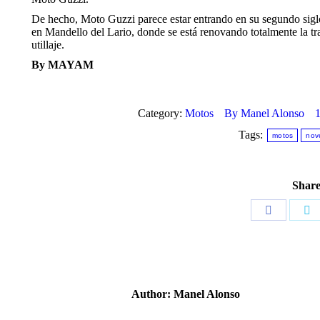
De hecho, Moto Guzzi parece estar entrando en su segundo siglo
en Mandello del Lario, donde se está renovando totalmente la tra
utillaje.
By MAYAM
Category:
Motos
By
Manel Alonso
1
Tags:
motos
nov
Share
Share
Sh
on
o
Facebook
Tw
Author:
Manel Alonso