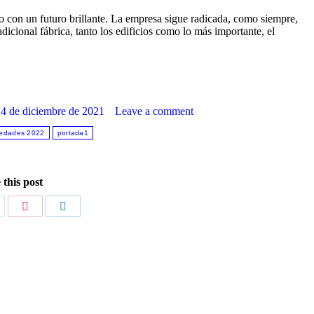
 con un futuro brillante. La empresa sigue radicada, como siempre,
dicional fábrica, tanto los edificios como lo más importante, el
4 de diciembre de 2021
Leave a comment
edades 2022
portada1
 this post
are
Share
Share
n
on
on
itter
Pinterest
LinkedIn