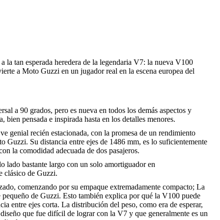
 a la tan esperada heredera de la legendaria V7: la nueva V100
erte a Moto Guzzi en un jugador real en la escena europea del
rsal a 90 grados, pero es nueva en todos los demás aspectos y
bien pensada e inspirada hasta en los detalles menores.
ve genial recién estacionada, con la promesa de un rendimiento
o Guzzi. Su distancia entre ejes de 1486 mm, es lo suficientemente
o con la comodidad adecuada de dos pasajeros.
olo lado bastante largo con un solo amortiguador en
e clásico de Guzzi.
nzado, comenzando por su empaque extremadamente compacto; La
e pequeño de Guzzi. Esto también explica por qué la V100 puede
ia entre ejes corta. La distribución del peso, como era de esperar,
 diseño que fue difícil de lograr con la V7 y que generalmente es un