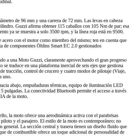
udinal.
diámetro de 96 mm y una carrera de 72 mm. Las levas en cabeza
cilindro. Guzzi afirma obtener 115 caballos con 105 Nm de par; esa
nto ya se muestra a solo 3500 rpm, y la línea roja está en 9500.
 de acero con el motor como miembro del mismo; ten en cuenta que
sta de componentes Öhlins Smart EC 2.0 gestionados
tado a una Moto Guzzi, claramente aprovechando el gran progreso
 se traduce en una plataforma inercial de seis ejes que gestiona
de tracción, control de crucero y cuatro modos de pilotaje (Viaje,
da uno.
y hacia abajo, empuñaduras térmicas, equipo de iluminación LED
5 pulgadas. La conectividad Bluetooth permite el acceso a través
MIA de la moto.
lo, la moto ofrece una aerodinámica activa con el parabrisas
l piloto y el pasajero. El estilo de la moto es contemporáneo; no
n general. La sección central y trasera tienen un diseño fluido que
nque de combustible ofrece un toque adicional de personalidad de