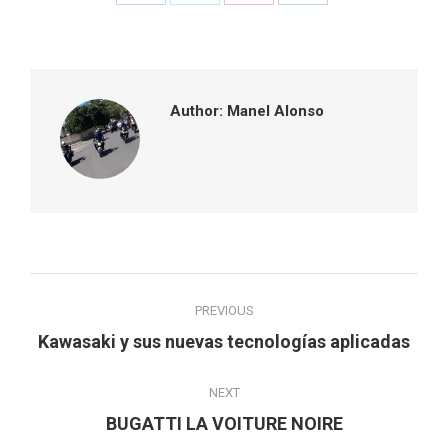
on
on
on
on
Facebook
Twitter
Pinterest
LinkedIn
Author:
Manel Alonso
Post
PREVIOUS
navigation
Previous
Kawasaki y sus nuevas tecnologías aplicadas
post:
NEXT
Next
BUGATTI LA VOITURE NOIRE