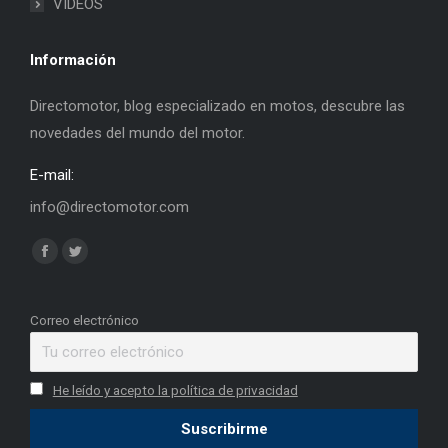
VIDEOS
Información
Directomotor, blog especializado en motos, descubre las
novedades del mundo del motor.
E-mail:
info@directomotor.com
Find us on:
Facebook
Twitter
page
page
opens
opens
Correo electrónico
in
in
new
new
He leído y acepto la política de privacidad
window
window