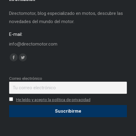
Directomotor, blog especializado en motos, descubre las
novedades del mundo del motor.
E-mail:
info@directomotor.com
Find us on:
Facebook
Twitter
page
page
opens
opens
Correo electrónico
in
in
new
new
He leído y acepto la política de privacidad
window
window