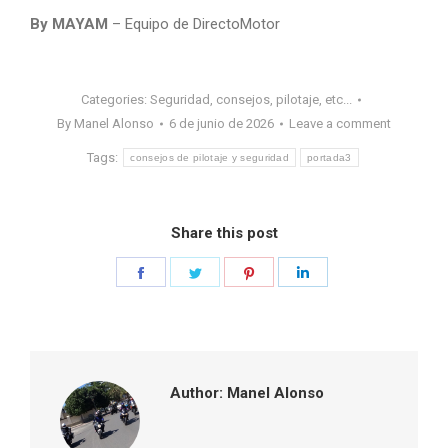
By MAYAM
– Equipo de DirectoMotor
Categories:
Seguridad, consejos, pilotaje, etc...
By
Manel Alonso
6 de junio de 2026
Leave a comment
Tags:
consejos de pilotaje y seguridad
portada3
Share this post
Share
Share
Share
Share
on
on
on
on
Facebook
Twitter
Pinterest
LinkedIn
Author:
Manel Alonso