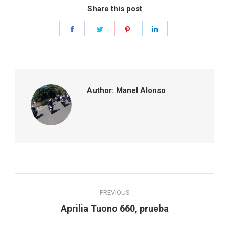
Share this post
Share
Share
Share
Share
on
on
on
on
Facebook
Twitter
Pinterest
LinkedIn
Author:
Manel Alonso
Post
PREVIOUS
navigation
Previous
Aprilia Tuono 660, prueba
post: