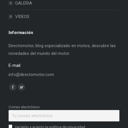
GALERIA
VIDEOS
Información
Directomotor, blog especializado en motos, descubre las
novedades del mundo del motor.
E-mail:
info@directomotor.com
Find us on:
Facebook
Twitter
page
page
opens
opens
Correo electrónico
in
in
new
new
He leído y acepto la política de privacidad
window
window