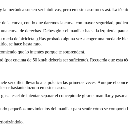
y la mecánica suelen ser intuitivas, pero en este caso no es así. La técni
.
ior de la curva, con lo que daremos la curva con mayor seguridad, pudie
una curva de derechas. Debes girar el manillar hacia la izquierda para 
rueda de bicicleta. ¿Has probado alguna vez a coger una rueda de bici p
rlo, se hace hasta raro.
comiendo que lo intentes porque te sorprenderá.
ad (por encima de 50 km/h debería ser suficiente). Recuerda que esta téc
uele ser difícil llevarlo a la práctica las primeras veces. Aunque el conc
le ser bastante tozudo en estos casos.
 gusta es el de intentar separar el concepto de girar el manillar y pas
ciendo pequeños movimientos del manillar para sentir cómo se comporta 
riorizándolo.