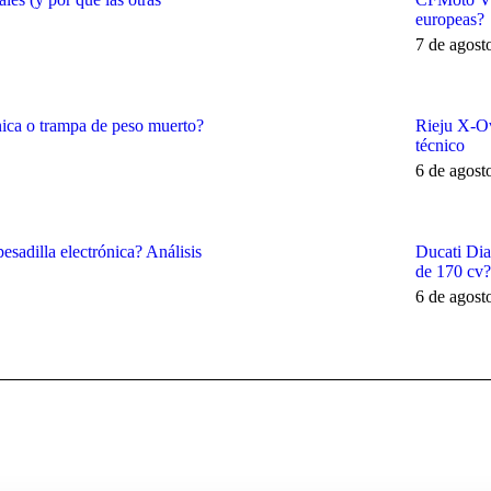
europeas?
7 de agost
ca o trampa de peso muerto?
Rieju X-Ov
técnico
6 de agost
sadilla electrónica? Análisis
Ducati Dia
de 170 cv?
6 de agost