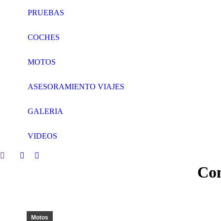
PRUEBAS
COCHES
MOTOS
ASESORAMIENTO VIAJES
GALERIA
VIDEOS
Search:
Facebook
Twitter
Con
page
page
opens
opens
in
in
new
new
window
window
Motos