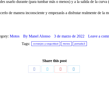
es usarlo durante (para tumbar más o menos) y a la salida de la curva (p
erlo de manera inconsciente y empezarás a disfrutar realmente de la mot
egory:
Motos
By
Manel Alonso
3 de marzo de 2022
Leave a com
Tags:
consejos y seguridad
motos
portada3
Share this post
Share
Share
Share
Share
on
on
on
on
Facebook
Twitter
Pinterest
LinkedIn