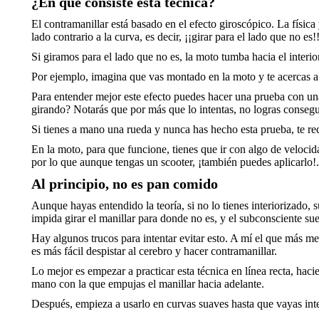
¿En qué consiste esta técnica?
El contramanillar está basado en el efecto giroscópico. La física 
lado contrario a la curva, es decir, ¡¡girar para el lado que no es!!
Si giramos para el lado que no es, la moto tumba hacia el inter
Por ejemplo, imagina que vas montado en la moto y te acercas a 
Para entender mejor este efecto puedes hacer una prueba con una 
girando? Notarás que por más que lo intentas, no logras consegui
Si tienes a mano una rueda y nunca has hecho esta prueba, te re
En la moto, para que funcione, tienes que ir con algo de velocid
por lo que aunque tengas un scooter, ¡también puedes aplicarlo!.
Al principio, no es pan comido
Aunque hayas entendido la teoría, si no lo tienes interiorizado, s
impida girar el manillar para donde no es, y el subconsciente sue
Hay algunos trucos para intentar evitar esto. A mí el que más me
es más fácil despistar al cerebro y hacer contramanillar.
Lo mejor es empezar a practicar esta técnica en línea recta, ha
mano con la que empujas el manillar hacia adelante.
Después, empieza a usarlo en curvas suaves hasta que vayas inte