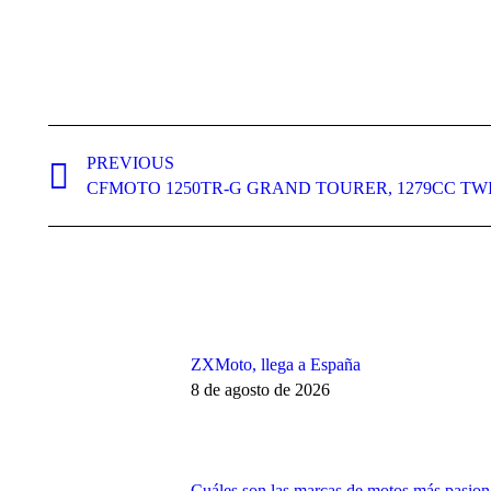
Post
navigation
PREVIOUS
Previous
CFMOTO 1250TR-G GRAND TOURER, 1279CC TW
post:
ZXMoto, llega a España
8 de agosto de 2026
Cuáles son las marcas de motos más pasiona