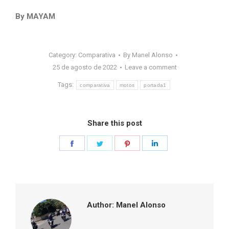
By MAYAM
Category:
Comparativa
By
Manel Alonso
25 de agosto de 2022
Leave a comment
Tags:
comparativa
motos
portada1
Share this post
Share
Share
Share
Share
on
on
on
on
Facebook
Twitter
Pinterest
LinkedIn
Author:
Manel Alonso