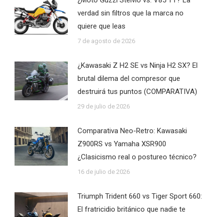
¿Moto Guzzi Stelvio vs. V85 TT? La
verdad sin filtros que la marca no
quiere que leas
7 de agosto de 2026
¿Kawasaki Z H2 SE vs Ninja H2 SX? El
brutal dilema del compresor que
destruirá tus puntos (COMPARATIVA)
29 de julio de 2026
Comparativa Neo-Retro: Kawasaki
Z900RS vs Yamaha XSR900
¿Clasicismo real o postureo técnico?
16 de julio de 2026
Triumph Trident 660 vs Tiger Sport 660:
El fratricidio británico que nadie te