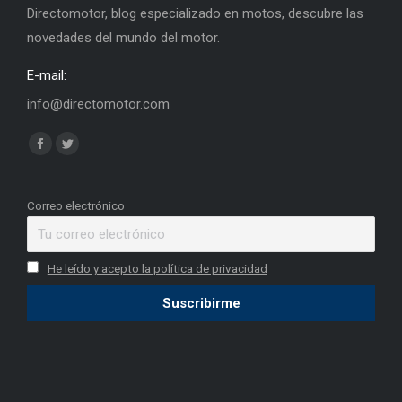
Directomotor, blog especializado en motos, descubre las
novedades del mundo del motor.
E-mail:
info@directomotor.com
Find us on:
Facebook
Twitter
page
page
opens
opens
Correo electrónico
in
in
new
new
He leído y acepto la política de privacidad
window
window