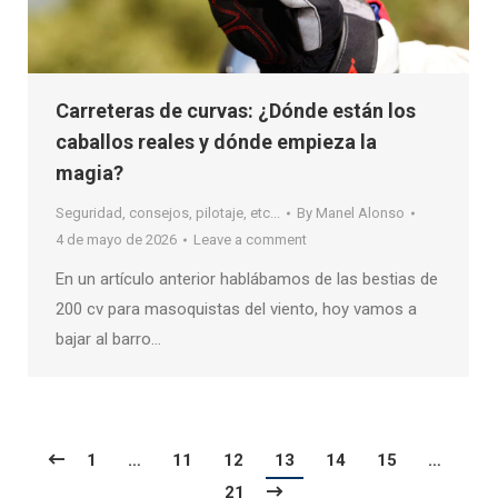
Carreteras de curvas: ¿Dónde están los
caballos reales y dónde empieza la
magia?
Seguridad, consejos, pilotaje, etc...
By
Manel Alonso
4 de mayo de 2026
Leave a comment
En un artículo anterior hablábamos de las bestias de
200 cv para masoquistas del viento, hoy vamos a
bajar al barro…
1
…
11
12
13
14
15
…
21