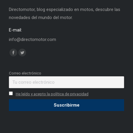
Directomotor, blog especializado en motos, descubre las
novedades del mundo del motor.
E-mail:
info@directomotor.com
Find us on:
Facebook
Twitter
page
page
opens
opens
Correo electrónico
in
in
new
new
He leído y acepto la política de privacidad
window
window