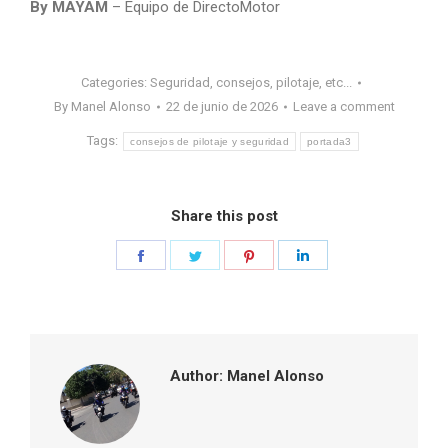
By MAYAM
– Equipo de DirectoMotor
Categories:
Seguridad, consejos, pilotaje, etc...
By
Manel Alonso
22 de junio de 2026
Leave a comment
Tags:
consejos de pilotaje y seguridad
portada3
Share this post
Share
Share
Share
Share
on
on
on
on
Facebook
Twitter
Pinterest
LinkedIn
Author:
Manel Alonso