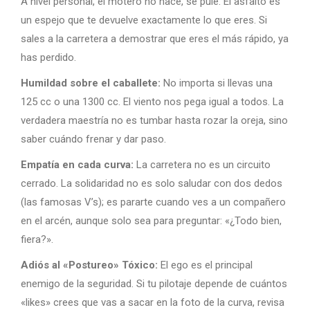
A nivel personal, el motero no nace, se pule. El asfalto es
un espejo que te devuelve exactamente lo que eres. Si
sales a la carretera a demostrar que eres el más rápido, ya
has perdido.
Humildad sobre el caballete:
No importa si llevas una
125 cc o una 1300 cc. El viento nos pega igual a todos. La
verdadera maestría no es tumbar hasta rozar la oreja, sino
saber cuándo frenar y dar paso.
Empatía en cada curva:
La carretera no es un circuito
cerrado. La solidaridad no es solo saludar con dos dedos
(las famosas V’s); es pararte cuando ves a un compañero
en el arcén, aunque solo sea para preguntar: «¿Todo bien,
fiera?».
Adiós al «Postureo» Tóxico:
El ego es el principal
enemigo de la seguridad. Si tu pilotaje depende de cuántos
«likes» crees que vas a sacar en la foto de la curva, revisa