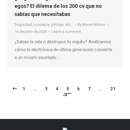
egos? El dilema de los 200 cv que no
sabías que necesitabas
Seguridad, consejos, pilotaje, etc...
By
Manel Alonso
16 de junio de 2026
Leave a comment
¿Salvas la vida o destruyes tu orgullo? Analizamos
cómo la electrónica de última generación convierte
a un novato asustado …
1
…
3
4
5
6
7
…
21