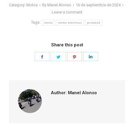
Category:
Motos
By
Manel Alonso
16 de septiembre de 2024
Leave a comment
Tags:
motos
motos electricas
portada3
Share this post
Share
Share
Share
Share
on
on
on
on
Facebook
Twitter
Pinterest
LinkedIn
Author:
Manel Alonso