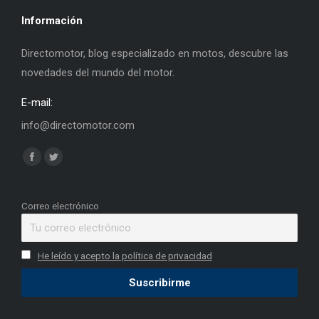
Información
Directomotor, blog especializado en motos, descubre las
novedades del mundo del motor.
E-mail:
info@directomotor.com
Find us on:
Facebook
Twitter
page
page
opens
opens
Correo electrónico
in
in
new
new
He leído y acepto la política de privacidad
window
window