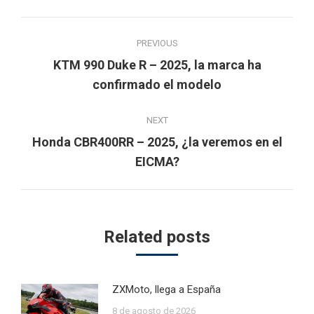
Post
PREVIOUS
navigation
KTM 990 Duke R – 2025, la marca ha
Previous
confirmado el modelo
post:
NEXT
Honda CBR400RR – 2025, ¿la veremos en el
Next
EICMA?
post:
Related posts
ZXMoto, llega a España
8 de agosto de 2026