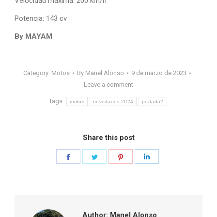
Velocidad máxima: 200 km/h
Potencia: 143 cv
By MAYAM
Category:
Motos
By
Manel Alonso
9 de marzo de 2023
Leave a comment
Tags:
motos
novedades 2024
portada2
Share this post
Share
Share
Share
Share
on
on
on
on
Facebook
Twitter
Pinterest
LinkedIn
Author:
Manel Alonso