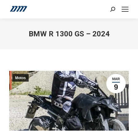
Search:
BMW R 1300 GS – 2024
Motos
MAR
9