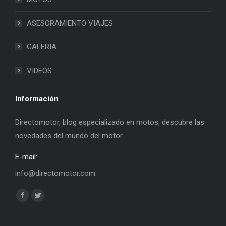
ASESORAMIENTO VIAJES
GALERIA
VIDEOS
Información
Directomotor, blog especializado en motos, descubre las
novedades del mundo del motor.
E-mail:
info@directomotor.com
Find us on:
Facebook
Twitter
page
page