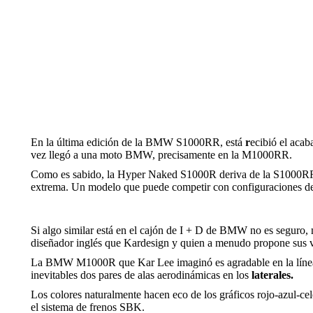
En la última edición de la BMW S1000RR, está
r
ecibió el aca
vez llegó a una moto BMW, precisamente en la M1000RR.
Como es sabido, la Hyper Naked S1000R deriva de la S1000RR, s
extrema. Un modelo que puede competir con configuraciones d
Si algo similar está en el cajón de I + D de BMW no es seguro,
diseñador inglés que Kardesign y quien a menudo propone sus v
La BMW M1000R que Kar Lee imaginó es agradable en la línea
inevitables dos pares de alas aerodinámicas en los
laterales.
Los colores naturalmente hacen eco de los gráficos rojo-azul-cel
el sistema de frenos SBK.