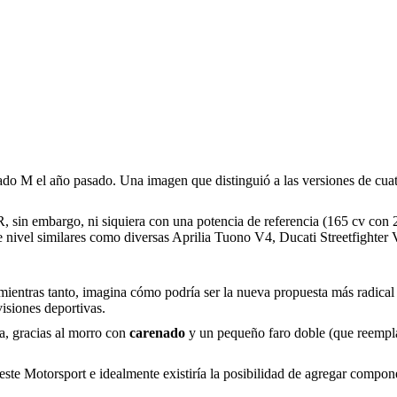
bado M el año pasado. Una imagen que distinguió a las versiones de c
in embargo, ni siquiera con una potencia de referencia (165 cv con 2
e nivel similares como diversas Aprilia Tuono V4, Ducati Streetfig
 mientras tanto, imagina cómo podría ser la nueva propuesta más radic
isiones deportivas.
, gracias al morro con
carenado
y un pequeño faro doble (que reempla
este Motorsport e idealmente existiría la posibilidad de agregar compon