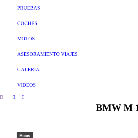
PRUEBAS
COCHES
MOTOS
ASESORAMIENTO VIAJES
GALERIA
VIDEOS
Search:
Facebook
Twitter
BMW M 10
page
page
opens
opens
in
in
new
new
window
window
Motos