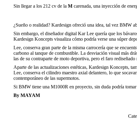
Sin llegar a los 212 cv de la
M
carenada, una inyección de energí
¿Sueño o realidad? Kardesign ofreció una idea, tal vez BMW a
Sin embargo, el diseñador digital Kar Lee quería que los báva
Kardesign Koncepts visualiza cómo podría verse una súper dep
Lee, conserva gran parte de la misma carrocería que se encuentra 
carbono al tanque de combustible. La desviación visual más drás
las de su contraparte de moto deportiva, pero el faro rediseña
Aparte de las actualizaciones estéticas, Kardesign Koncepts, t
Lee, conserva el cilindro maestro axial delantero, lo que socava
contemporáneo de las supermotos.
Si BMW tiene una M1000R en proyecto, sin duda podría tomar al
By MAYAM
Cat