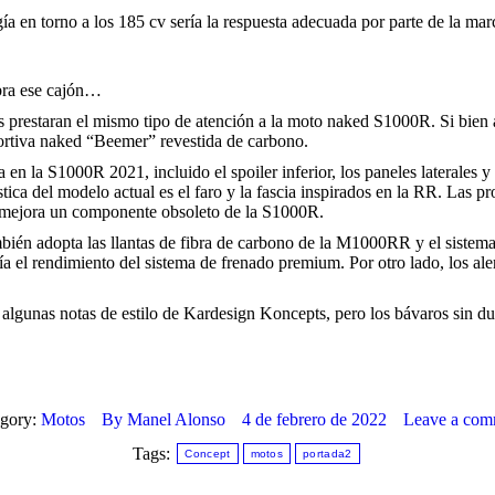
a en torno a los 185 cv sería la respuesta adecuada por parte de la mar
bra ese cajón…
ros prestaran el mismo tipo de atención a la moto naked S1000R. Si 
ortiva naked “Beemer” revestida de carbono.
en la S1000R 2021, incluido el spoiler inferior, los paneles laterales y 
tica del modelo actual es el faro y la fascia inspirados en la RR. Las
do mejora un componente obsoleto de la S1000R.
ambién adopta las llantas de fibra de carbono de la M1000RR y el siste
ría el rendimiento del sistema de frenado premium. Por otro lado, los al
gunas notas de estilo de Kardesign Koncepts, pero los bávaros sin dud
egory:
Motos
By
Manel Alonso
4 de febrero de 2022
Leave a com
Tags:
Concept
motos
portada2