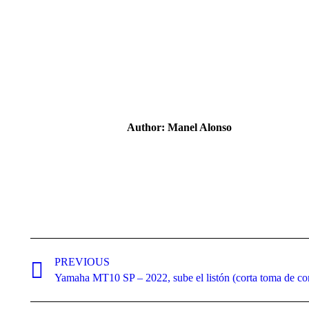
Author:
Manel Alonso
Post
navigation
PREVIOUS
Previous
Yamaha MT10 SP – 2022, sube el listón (corta toma de co
post: