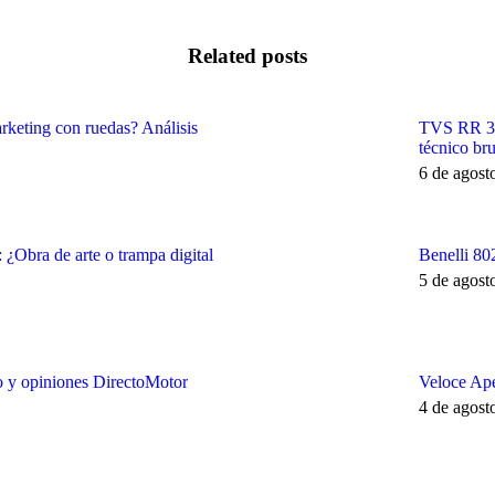
Related posts
rketing con ruedas? Análisis
TVS RR 310
técnico bru
6 de agost
¿Obra de arte o trampa digital
Benelli 80
5 de agost
co y opiniones DirectoMotor
Veloce Ape
4 de agost