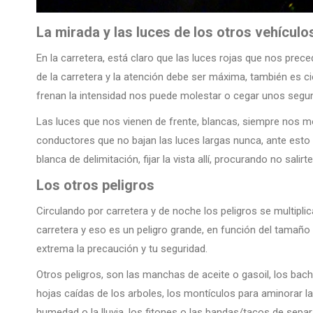
La mirada y las luces de los otros vehículo
En la carretera, está claro que las luces rojas que nos pre
de la carretera y la atención debe ser máxima, también es c
frenan la intensidad nos puede molestar o cegar unos segundo
Las luces que nos vienen de frente, blancas, siempre nos 
conductores que no bajan las luces largas nunca, ante esto e
blanca de delimitación, fijar la vista allí, procurando no salirt
Los otros peligros
Circulando por carretera y de noche los peligros se multipli
carretera y eso es un peligro grande, en función del tamaño 
extrema la precaución y tu seguridad.
Otros peligros, son las manchas de aceite o gasoil, los baches
hojas caídas de los arboles, los montículos para aminorar la 
humedad o la lluvia, los fitones o las bandas/tacos de separa