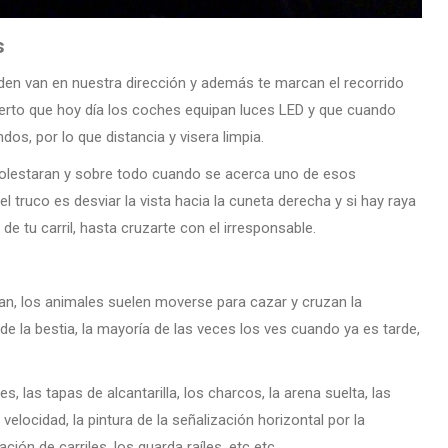
s
ceden van en nuestra dirección y además te marcan el recorrido
ierto que hoy día los coches equipan luces LED y que cuando
s, por lo que distancia y visera limpia.
molestaran y sobre todo cuando se acerca uno de esos
l truco es desviar la vista hacia la cuneta derecha y si hay raya
e de tu carril, hasta cruzarte con el irresponsable.
can, los animales suelen moverse para cazar y cruzan la
de la bestia, la mayoría de las veces los ves cuando ya es tarde,
, las tapas de alcantarilla, los charcos, la arena suelta, las
velocidad, la pintura de la señalización horizontal por la
ción de carriles, los guarda raíles, etc etc…