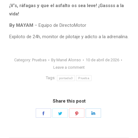
¡V’s, ráfagas y que el asfalto os sea leve! ¡Gassss a la
vida!
By MAYAM
– Equipo de DirectoMotor
Expiloto de 24h, monitor de pilotaje y adicto a la adrenalina.
Category:
Pruebas
By
Manel Alonso
10 de abril de 2026
Leave a comment
Tags:
portada3
Prueba
Share this post
Share
Share
Share
Share
on
on
on
on
Facebook
Twitter
Pinterest
LinkedIn