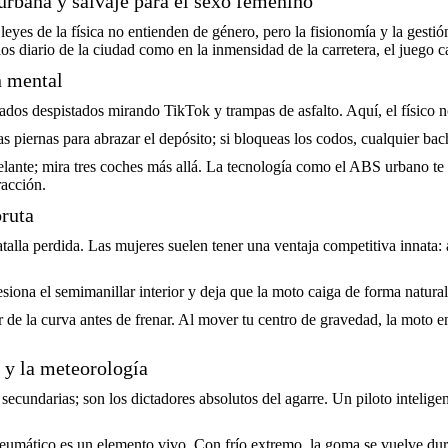
urbana y salvaje para el sexo femenino
es de la física no entienden de género, pero la fisionomía y la gestión
os diario de la ciudad como en la inmensidad de la carretera, el juego 
n mental
tados despistados mirando TikTok y trampas de asfalto. Aquí, el físico n
s piernas para abrazar el depósito; si bloqueas los codos, cualquier bach
lante; mira tres coches más allá. La tecnología como el ABS urbano te
racción.
bruta
alla perdida. Las mujeres suelen tener una ventaja competitiva innata: a
esiona el semimanillar interior y deja que la moto caiga de forma natural
 de la curva antes de frenar. Al mover tu centro de gravedad, la moto ent
y la meteorología
secundarias; son los dictadores absolutos del agarre. Un piloto intelige
 neumático es un elemento vivo. Con frío extremo, la goma se vuelve du