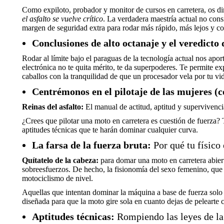
Como expiloto, probador y monitor de cursos en carretera, os 
el asfalto se vuelve crítico
. La verdadera maestría actual no cons
margen de seguridad extra para rodar más rápido, más lejos y co
Conclusiones de alto octanaje y el veredic
Rodar al límite bajo el paraguas de la tecnología actual nos apor
electrónica no te quita mérito, te da superpoderes. Te permite e
caballos con la tranquilidad de que un procesador vela por tu v
Centrémonos en el pilotaje de las mujeres (c
Reinas del asfalto:
El manual de actitud, aptitud y supervivenci
¿Crees que pilotar una moto en carretera es cuestión de fuerza?
aptitudes técnicas que te harán dominar cualquier curva.
La farsa de la fuerza bruta:
Por qué tu físico
Quítatelo de la cabeza:
para domar una moto en carretera abierta 
sobreesfuerzos. De hecho, la fisionomía del sexo femenino, que s
motociclismo de nivel.
Aquellas que intentan dominar la máquina a base de fuerza solo 
diseñada para que la moto gire sola en cuanto dejas de pelearte 
Aptitudes técnicas:
Rompiendo las leyes de la