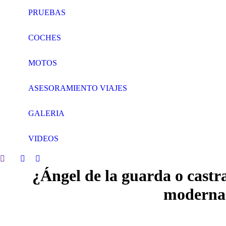
PRUEBAS
COCHES
MOTOS
ASESORAMIENTO VIAJES
GALERIA
VIDEOS
Search:
Facebook
Twitter
¿Ángel de la guarda o castra
page
page
opens
opens
modernas
in
in
new
new
window
window