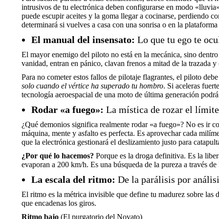
intrusivos de tu electrónica deben configurarse en modo «lluvia» o
puede escupir aceites y la goma llegar a cocinarse, perdiendo con
determinará si vuelves a casa con una sonrisa o en la plataforma
El manual del insensato:
Lo que tu ego te ocu
El mayor enemigo del piloto no está en la mecánica, sino dentro 
vanidad, entran en pánico, clavan frenos a mitad de la trazada y 
Para no cometer estos fallos de pilotaje flagrantes, el piloto de
solo cuando el vértice ha superado tu hombro
. Si aceleras fuer
tecnología aeroespacial de una moto de última generación podrá sa
Rodar «a fuego»:
La mística de rozar el límite
¿Qué demonios significa realmente rodar «a fuego»? No es ir com
máquina, mente y asfalto es perfecta. Es aprovechar cada milímetr
que la electrónica gestionará el deslizamiento justo para catapulta
¿Por qué lo hacemos?
Porque es la droga definitiva. Es la li
evaporan a 200 km/h. Es una búsqueda de la pureza a través de la
La escala del ritmo:
De la parálisis por anális
El ritmo es la métrica invisible que define tu madurez sobre las
que encadenas los giros.
Ritmo bajo
(El purgatorio del Novato)