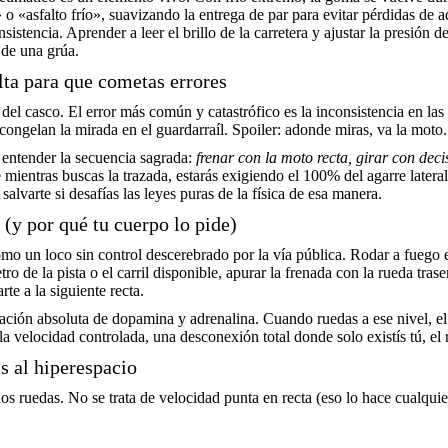
 «asfalto frío», suavizando la entrega de par para evitar pérdidas de adh
sistencia. Aprender a leer el brillo de la carretera y ajustar la presión 
 de una grúa.
lta para que cometas errores
del casco. El error más común y catastrófico es la inconsistencia en la
congelan la mirada en el guardarraíl. Spoiler: adonde miras, va la moto.
be entender la secuencia sagrada:
frenar con la moto recta, girar con deci
te mientras buscas la trazada, estarás exigiendo el 100% del agarre later
lvarte si desafías las leyes puras de la física de esa manera.
 (y por qué tu cuerpo lo pide)
o un loco sin control descerebrado por la vía pública. Rodar a fuego e
o de la pista o el carril disponible, apurar la frenada con la rueda trase
rte a la siguiente recta.
beración absoluta de dopamina y adrenalina. Cuando ruedas a ese nivel,
 velocidad controlada, una desconexión total donde solo existís tú, el 
is al hiperespacio
 dos ruedas. No se trata de velocidad punta en recta (eso lo hace cualqui