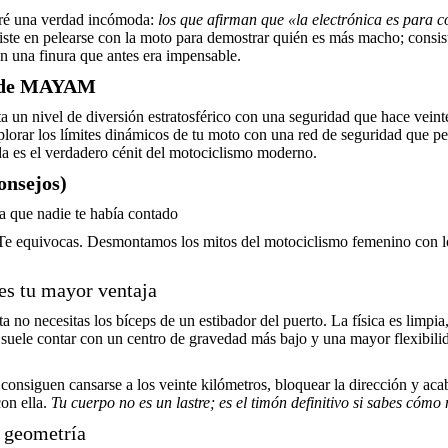
diré una verdad incómoda:
los que afirman que «la electrónica es para 
iste en pelearse con la moto para demostrar quién es más macho; consiste
n una finura que antes era impensable.
to de MAYAM
ta un nivel de diversión estratosférico con una seguridad que hace veint
xplorar los límites dinámicos de tu moto con una red de seguridad que p
ida es el verdadero cénit del motociclismo moderno.
onsejos)
a que nadie te había contado
 Te equivocas. Desmontamos los mitos del motociclismo femenino con los
 es tu mayor ventaja
no necesitas los bíceps de un estibador del puerto. La física es limpia, 
uele contar con un centro de gravedad más bajo y una mayor flexibilidad
consiguen cansarse a los veinte kilómetros, bloquear la dirección y aca
con ella.
Tu cuerpo no es un lastre; es el timón definitivo si sabes cómo
 geometría