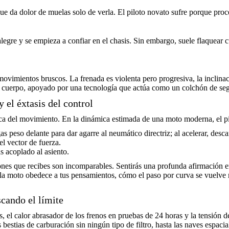
 que da dolor de muelas solo de verla. El piloto novato sufre porque pr
 alegre y se empieza a confiar en el chasis. Sin embargo, suele flaquear
movimientos bruscos. La frenada es violenta pero progresiva, la inclinac
su cuerpo, apoyado por una tecnología que actúa como un colchón de seg
el éxtasis del control
sica del movimiento. En la dinámica estimada de una moto moderna, el pi
gas peso delante para dar agarre al neumático directriz; al acelerar, desc
el vector de fuerza.
s acoplado al asiento.
ones que recibes son incomparables. Sentirás una profunda afirmación en
o la moto obedece a tus pensamientos, cómo el paso por curva se vuelve
cando el límite
, el calor abrasador de los frenos en pruebas de 24 horas y la tensión d
estias de carburación sin ningún tipo de filtro, hasta las naves espacial