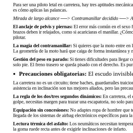
Para ser una piloto letal en carretera, hay tres aptitudes mecán
es cómo aplicas las palancas.
Mirada de largo alcance ──> Contramanillar decidido ──> Anc
El anclaje de pelvis y piernas:
El error más común en el sexo fe
brazos deben ir relajados, como si acariciaras el manillar. ¿Cómo 
pilotar.
La magia del contramanillar:
Si quieres que la moto entre en l
La geometría de la moto hará que caiga de forma instantánea y mi
Gestión del peso en parado:
Si tienes dificultades para llegar
solo pie. El freno trasero se queda pisado con el derecho. Es pura
Precauciones obligatorias:
El escudo invisible
La carretera no es un circuito; tiene baches, guardarraíles trai
asistencia en inclinación son tus mejores aliados, pero las preca
La regla de los dos/tres segundos dinámicos:
En carretera, el
golpe, necesitas margen para trazar una escapatoria, no solo para
Equipación sin concesiones:
No adaptes ropa de hombre que te 
llegada de los sistemas de airbag electrónicos específicos para 
Lectura térmica del asfalto:
Los neumáticos necesitan temperat
la goma ruede recta antes de exigirle inclinaciones de infarto.