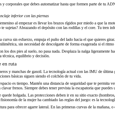
icas y corporales que debes automatizar hasta que formen parte de tu AD
laje inferior con las piernas
menino al empezar es llevar los brazos rígidos por miedo a que la moto
te sujetas? Abrazando el depósito con las rodillas y el core. Tu tren infe
a curva sin esfuerzo, empuja el puño del lado hacia el que quieres gira
limétrica, sin necesidad de descolgarte de forma exagerada si el ritmo 
 con los dos pies al suelo, no pasa nada. Desplaza la nalga ligeramente h
 técnica, equilibrio y decisión.
 en ruta
cioneros y manchas de gasoil. La tecnología actual con las IMU de últim
uciones básicas siguen siendo el colchón de tu vida.
 espacio es tiempo. Mantén una distancia de seguridad que te permita ver
 clavar frenos. Siempre debes tener prevista la escapatoria que puedes u
quede holgada. Las protecciones deben ir en su sitio exacto (hombros, c
la fisionomía de la mujer ha cambiado las reglas del juego: es la tecnol
ura para ofrecer agarre lateral. En las primeras curvas de la mañana, 