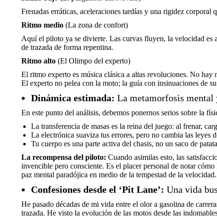
Frenadas erráticas, aceleraciones tardías y una rigidez corporal
Ritmo medio
(La zona de confort)
Aquí el piloto ya se divierte. Las curvas fluyen, la velocidad es
de trazada de forma repentina.
Ritmo alto
(El Olimpo del experto)
El ritmo experto es música clásica a altas revoluciones. No hay 
El experto no pelea con la moto; la guía con insinuaciones de 
Dinámica estimada:
La metamorfosis mental y 
En este punto del análisis, debemos ponernos serios sobre la fí
La transferencia de masas es la reina del juego: al frenar, car
La electrónica suaviza tus errores, pero no cambia las leyes d
Tu cuerpo es una parte activa del chasis, no un saco de patata
La recompensa del piloto:
Cuando asimilas esto, las satisfacci
invencible pero consciente. Es el placer personal de notar cóm
paz mental paradójica en medio de la tempestad de la velocidad.
Confesiones desde el ‘Pit Lane’:
Una vida bus
He pasado décadas de mi vida entre el olor a gasolina de carreras
trazada. He visto la evolución de las motos desde las indomables b