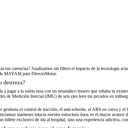
za tus carencias? Analizamos sin filtros el impacto de la tecnología act
tal de MAYAM para DirectoMotor.
u destreza?
a jugar a la ruleta rusa con un neumático trasero que odiaba tu existen
des de Medición Inercial (IMU) de seis ejes leen tus pecados en miliseg
e gestiona el control de tracción, el anti-wheelie, el ABS en curva y el 
apreciamos mantener intacta nuestra estructura ósea, es el mayor avance 
n billete exclusivo de ida al hospital, sino una experiencia adictiva, co