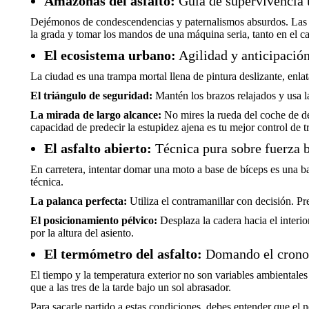
Amazonas del asfalto:
Guía de supervivencia 
Dejémonos de condescendencias y paternalismos absurdos. Las ley
la grada y tomar los mandos de una máquina seria, tanto en el ca
El ecosistema urbano:
Agilidad y anticipació
La ciudad es una trampa mortal llena de pintura deslizante, enla
El triángulo de seguridad:
Mantén los brazos relajados y usa la
La mirada de largo alcance:
No mires la rueda del coche de de
capacidad de predecir la estupidez ajena es tu mejor control de t
El asfalto abierto:
Técnica pura sobre fuerza 
En carretera, intentar domar una moto a base de bíceps es una bat
técnica.
La palanca perfecta:
Utiliza el contramanillar con decisión. Pr
El posicionamiento pélvico:
Desplaza la cadera hacia el interior
por la altura del asiento.
El termómetro del asfalto:
Domando el crono 
El tiempo y la temperatura exterior no son variables ambientales 
que a las tres de la tarde bajo un sol abrasador.
Para sacarle partido a estas condiciones, debes entender que el