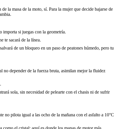
 de la masa de la moto, sí. Para la mujer que decide bajarse de
cambia.
o importa si juegas con la geometría.
e te sacará de la línea.
 salvará de un bloqueo en un paso de peatones húmedo, pero tu
l no depender de la fuerza bruta, asimilan mejor la fluidez
.
rará sola, sin necesidad de pelearte con el chasis ni de sufrir
nte no pilota igual a las ocho de la mañana con el asfalto a 10°C
ra como el cristal; aquí es donde los mapas de motor más