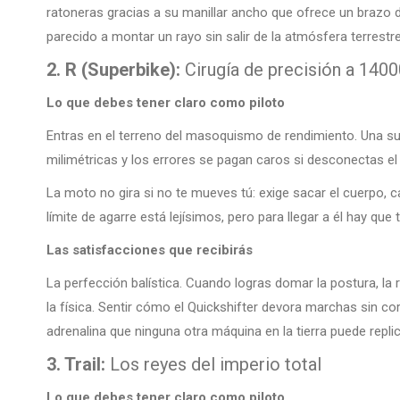
ratoneras gracias a su manillar ancho que ofrece un brazo d
parecido a montar un rayo sin salir de la atmósfera terrestre
2. R (Superbike):
Cirugía de precisión a 140
Lo que debes tener claro como piloto
Entras en el terreno del masoquismo de rendimiento. Una sup
milimétricas y los errores se pagan caros si desconectas el
La moto no gira si no te mueves tú: exige sacar el cuerpo, car
límite de agarre está lejísimos, pero para llegar a él hay que
Las satisfacciones que recibirás
La perfección balística. Cuando logras domar la postura, la 
la física. Sentir cómo el Quickshifter devora marchas sin cor
adrenalina que ninguna otra máquina en la tierra puede replic
3. Trail:
Los reyes del imperio total
Lo que debes tener claro como piloto