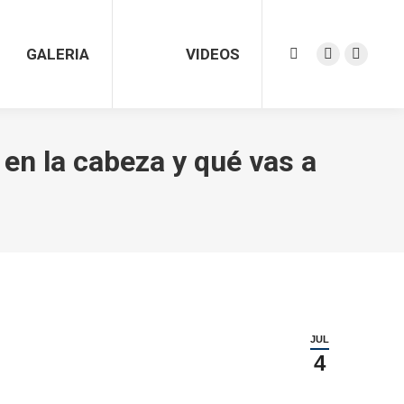
GALERIA
VIDEOS
Search:
Facebook
Twitter
page
page
opens
opens
in
in
r en la cabeza y qué vas a
new
new
window
window
JUL
4