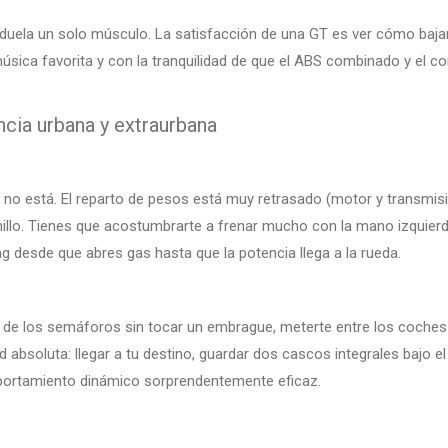
 duela un solo músculo. La satisfacción de una GT es ver cómo baja
ica favorita y con la tranquilidad de que el ABS combinado y el contr
ncia urbana y extraurbana
no está. El reparto de pesos está muy retrasado (motor y transmisión
hillo. Tienes que acostumbrarte a frenar mucho con la mano izquierda
g desde que abres gas hasta que la potencia llega a la rueda.
o de los semáforos sin tocar un embrague, meterte entre los coches c
absoluta: llegar a tu destino, guardar dos cascos integrales bajo el a
ortamiento dinámico sorprendentemente eficaz.