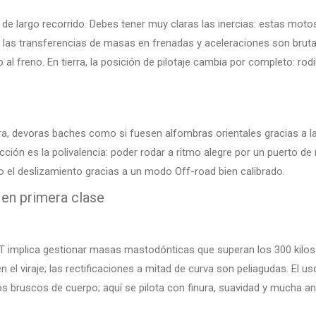
 de largo recorrido. Debes tener muy claras las inercias: estas mot
e las transferencias de masas en frenadas y aceleraciones son bruta
 al freno. En tierra, la posición de pilotaje cambia por completo: rodi
ra, devoras baches como si fuesen alfombras orientales gracias a la
ción es la polivalencia: poder rodar a ritmo alegre por un puerto d
o el deslizamiento gracias a un modo Off-road bien calibrado.
 en primera clase
na GT implica gestionar masas mastodónticas que superan los 300 ki
 el viraje; las rectificaciones a mitad de curva son peliagudas. El us
bruscos de cuerpo; aquí se pilota con finura, suavidad y mucha ant