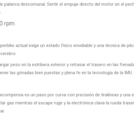
e palanca descomunal. Sentir el empuje directo del motor en el pecho
.
00 rpm
erbike actual exige un estado físico envidiable y una técnica de pi
 cerebro.
gar peso en la estribera exterior y retrasar el trasero en las frenada
 tener las gónadas bien puestas y plena fe en la tecnología de la IMU.
recompensa es un paso por curva con precisión de tiralíneas y una es
tar gas mientras el escape ruge y la electrónica clava la rueda trase
ar.