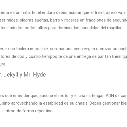
rfecta es un mito. En el enduro debes asumir que el tren trasero va 
leer raíces, piedras sueltas, barro y roderas en fracciones de segundo.
eniendo los codos altos para dominar las sacudidas del manillar.
rar una trialera imposible, coronar una cima virgen o cruzar un riac
tores de dos y cuatro tiempos te da una entrega de par tan lineal q
ura.
r. Jekyll y Mr. Hyde
nes que entender que, aunque el motor y el chasis tengan ADN de carr
ed, sino aprovechando la estabilidad de su chasis. Debes gestionar
 el ritmo de forma repentina.