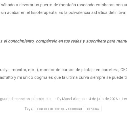
 el sábado a devorar un puerto de montaña rascando estriberas con u
in acabar en el fisioterapeuta. Es la polivalencia asfáltica definiti
s el conocimiento, compártelo en tus redes y suscríbete para man
rallys, monitor, etc…), monitor de cursos de pilotaje en carretera, 
l asfalto y mi único dogma es que la última curva siempre se puede t
guridad, consejos, pilotaje, etc...
By
Manel Alonso
4 de julio de 2026
Le
Tags:
consejos de pilotaje y seguridad
portada3