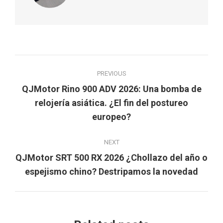
Post
PREVIOUS
navigation
QJMotor Rino 900 ADV 2026: Una bomba de
Previous
relojería asiática. ¿El fin del postureo
post:
europeo?
NEXT
QJMotor SRT 500 RX 2026 ¿Chollazo del año o
Next
espejismo chino? Destripamos la novedad
post: