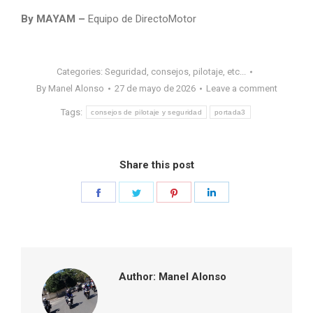
By MAYAM –
Equipo de DirectoMotor
Categories:
Seguridad, consejos, pilotaje, etc...
By
Manel Alonso
27 de mayo de 2026
Leave a comment
Tags:
consejos de pilotaje y seguridad
portada3
Share this post
Share
Share
Share
Share
on
on
on
on
Facebook
Twitter
Pinterest
LinkedIn
Author:
Manel Alonso