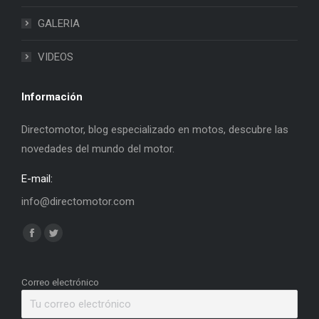
GALERIA
VIDEOS
Información
Directomotor, blog especializado en motos, descubre las
novedades del mundo del motor.
E-mail:
info@directomotor.com
Find us on:
Facebook
Twitter
page
page
opens
opens
Correo electrónico
in
in
new
new