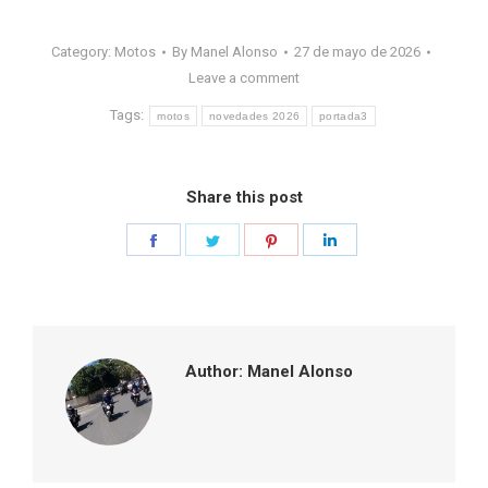
Category:
Motos
By
Manel Alonso
27 de mayo de 2026
Leave a comment
Tags:
motos
novedades 2026
portada3
Share this post
Share
Share
Share
Share
on
on
on
on
Facebook
Twitter
Pinterest
LinkedIn
Author:
Manel Alonso