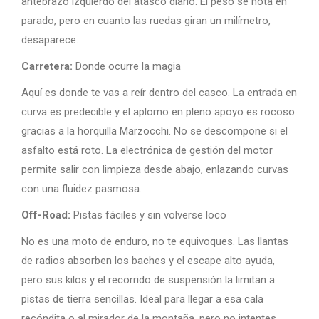
antebrazo izquierdo del atasco diario. El peso se nota en
parado, pero en cuanto las ruedas giran un milímetro,
desaparece.
Carretera:
Donde ocurre la magia
Aquí es donde te vas a reír dentro del casco. La entrada en
curva es predecible y el aplomo en pleno apoyo es rocoso
gracias a la horquilla Marzocchi. No se descompone si el
asfalto está roto. La electrónica de gestión del motor
permite salir con limpieza desde abajo, enlazando curvas
con una fluidez pasmosa.
Off-Road:
Pistas fáciles y sin volverse loco
No es una moto de enduro, no te equivoques. Las llantas
de radios absorben los baches y el escape alto ayuda,
pero sus kilos y el recorrido de suspensión la limitan a
pistas de tierra sencillas. Ideal para llegar a esa cala
recóndita o al mirador de la montaña, pero no intentes