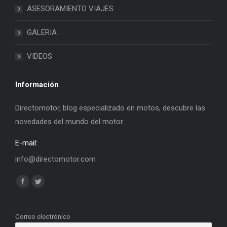
ASESORAMIENTO VIAJES
GALERIA
VIDEOS
Información
Directomotor, blog especializado en motos, descubre las
novedades del mundo del motor.
E-mail:
info@directomotor.com
Find us on:
Facebook
Twitter
page
page
opens
opens
Correo electrónico
in
in