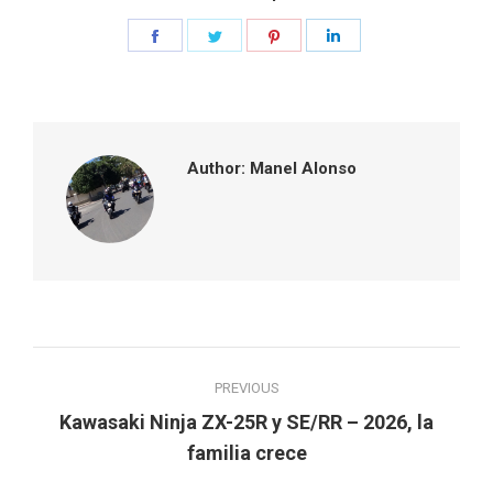
Share
Share
Share
Share
on
on
on
on
Facebook
Twitter
Pinterest
LinkedIn
Author:
Manel Alonso
Post
PREVIOUS
navigation
Kawasaki Ninja ZX-25R y SE/RR – 2026, la
Previous
familia crece
post: