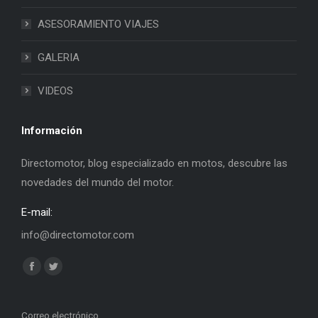
ASESORAMIENTO VIAJES
GALERIA
VIDEOS
Información
Directomotor, blog especializado en motos, descubre las
novedades del mundo del motor.
E-mail:
info@directomotor.com
Find us on:
Facebook
Twitter
page
page
opens
opens
Correo electrónico