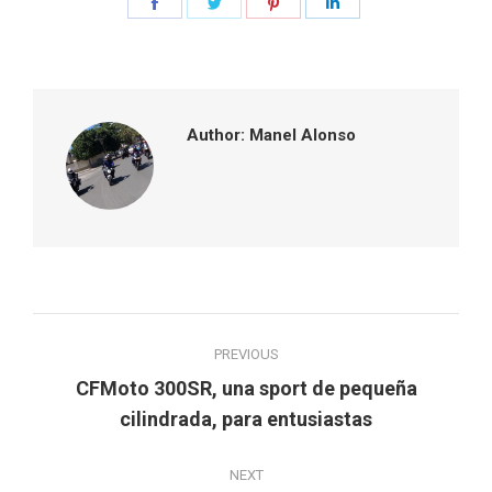
Share
Share
Share
Share
on
on
on
on
Facebook
Twitter
Pinterest
LinkedIn
Author:
Manel Alonso
Post
PREVIOUS
navigation
CFMoto 300SR, una sport de pequeña
Previous
cilindrada, para entusiastas
post:
NEXT