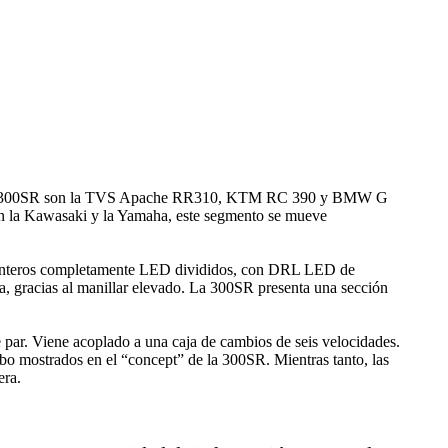
es a la 300SR son la TVS Apache RR310, KTM RC 390 y BMW G
án la Kawasaki y la Yamaha, este segmento se mueve
 delanteros completamente LED divididos, con DRL LED de
a, gracias al manillar elevado. La 300SR presenta una sección
par. Viene acoplado a una caja de cambios de seis velocidades.
bo mostrados en el “concept” de la 300SR. Mientras tanto, las
era.