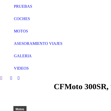
PRUEBAS
COCHES
MOTOS
ASESORAMIENTO VIAJES
GALERIA
VIDEOS
Search:
Facebook
Twitter
CFMoto 300SR, u
page
page
opens
opens
in
in
new
new
window
window
Motos