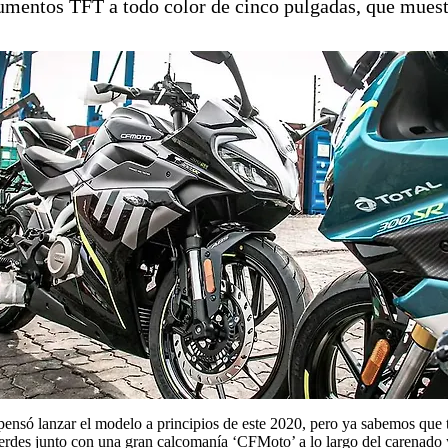
mentos TFT a todo color de cinco pulgadas, que muestr
só lanzar el modelo a principios de este 2020, pero ya sabemos que to
 verdes junto con una gran calcomanía ‘CFMoto’ a lo largo del carenad