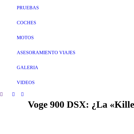
PRUEBAS
COCHES
MOTOS
ASESORAMIENTO VIAJES
GALERIA
VIDEOS
Search:
Facebook
Twitter
Voge 900 DSX: ¿La «Kille
page
page
opens
opens
in
in
new
new
window
window