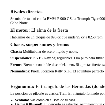
Rivales directas
Se mira de tú a tú con la BMW F 900 GS, la Triumph Tiger 900 y l
Cabo Norte.
El motor:
El alma de la fiesta
Hablamos de un bloque de 895 cc que rinde 95 cv a 8250 rpm. Tiene
Chasis, suspensiones y frenos
Chasis:
Multitubular de acero, rígido y noble.
Suspensiones:
KYB (Kayaba) regulables. Oro puro para filtrar 
Frenos:
Brembo con doble disco delantero. Si aprietas fuerte, se
Neumáticos:
Pirelli Scorpion Rally STR. El equilibrio perfect
Ergonomía:
El triángulo de las Bermudas (donde
La posición de pilotaje es clásica Trail. El triángulo formado por
Sentado:
Vas como en el sofá de tu casa.
De pie (Off-road):
El depósito es estrecho, permitiendo un con