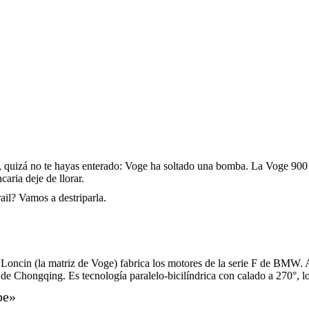
i), quizá no te hayas enterado: Voge ha soltado una bomba. La Voge 9
aria deje de llorar.
rail? Vamos a destriparla.
. Loncin (la matriz de Voge) fabrica los motores de la serie F de BMW.
 Chongqing. Es tecnología paralelo-bicilíndrica con calado a 270°, lo
pe»