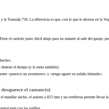
a Transalp 750. La diferencia es que, con lo que te ahorras en la Voge,
 el carácter justo: dócil abajo para no matarte al salir del garaje, per
baches.
 detiene el tiempo (y la moto también).
o entre «parezco un aventurero» y «tengo agarre en asfalto húmedo».
 desaparece el cansancio)
 el manillar ancho, el asiento a 825 mm y las estriberas permite llevar la
trol total con las rodillas.