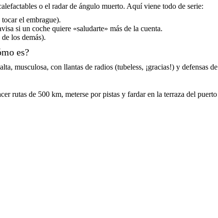
alefactables o el radar de ángulo muerto. Aquí viene todo de serie:
 tocar el embrague).
isa si un coche quiere «saludarte» más de la cuenta.
 de los demás).
ómo es?
lta, musculosa, con llantas de radios (tubeless, ¡gracias!) y defensas d
acer rutas de 500 km, meterse por pistas y fardar en la terraza del puert