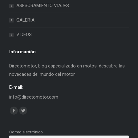
ASESORAMIENTO VIAJES
GALERIA
VIDEOS
Información
Directomotor, blog especializado en motos, descubre las
novedades del mundo del motor.
E-mail:
info@directomotor.com
Find us on:
Facebook
Twitter
page
page
opens
opens
Correo electrónico