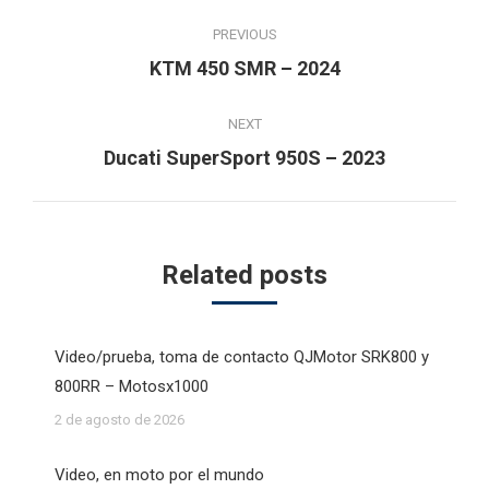
Post
PREVIOUS
navigation
Previous
KTM 450 SMR – 2024
post:
NEXT
Next
Ducati SuperSport 950S – 2023
post:
Related posts
Video/prueba, toma de contacto QJMotor SRK800 y
800RR – Motosx1000
2 de agosto de 2026
Video, en moto por el mundo