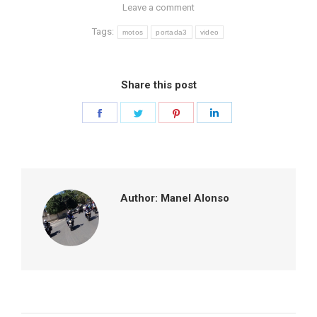
Leave a comment
Tags:
motos
portada3
video
Share this post
Share
Share
Share
Share
on
on
on
on
Facebook
Twitter
Pinterest
LinkedIn
Author:
Manel Alonso