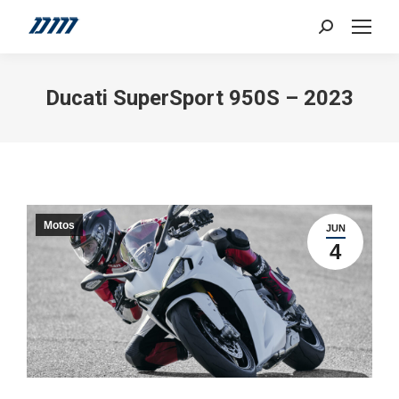
Search:
Ducati SuperSport 950S – 2023
Motos
JUN
4