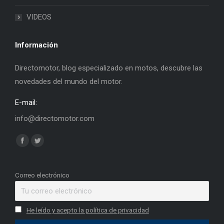
VIDEOS
Información
Directomotor, blog especializado en motos, descubre las
novedades del mundo del motor.
E-mail:
info@directomotor.com
Find us on:
Facebook
Twitter
page
page
opens
opens
Correo electrónico
in
in
new
new
He leído y acepto la política de privacidad
window
window