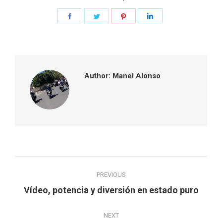
Share
Share
Share
Share
on
on
on
on
Facebook
Twitter
Pinterest
LinkedIn
Author:
Manel Alonso
Post
PREVIOUS
navigation
Previous
Vídeo, potencia y diversión en estado puro
post:
NEXT