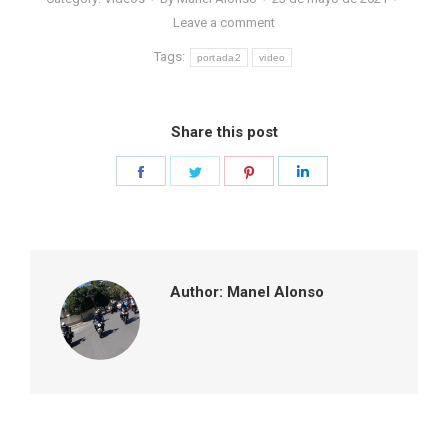
Leave a comment
Tags:
portada2
video
Share this post
Share
Share
Share
Share
on
on
on
on
Facebook
Twitter
Pinterest
LinkedIn
Author:
Manel Alonso