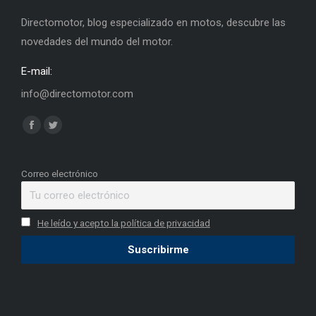
Directomotor, blog especializado en motos, descubre las
novedades del mundo del motor.
E-mail:
info@directomotor.com
Find us on:
Facebook
Twitter
page
page
opens
opens
Correo electrónico
in
in
new
new
He leído y acepto la política de privacidad
window
window