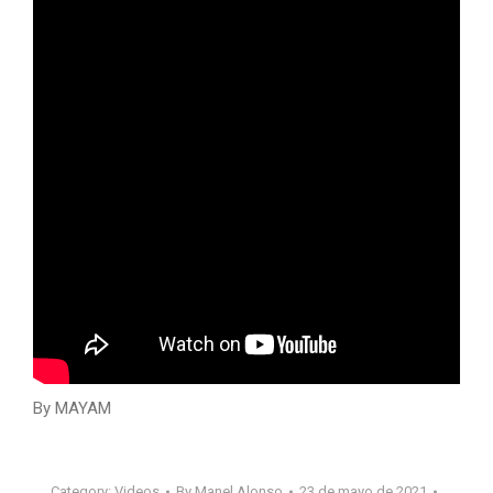
By MAYAM
Category:
Videos
By
Manel Alonso
23 de mayo de 2021