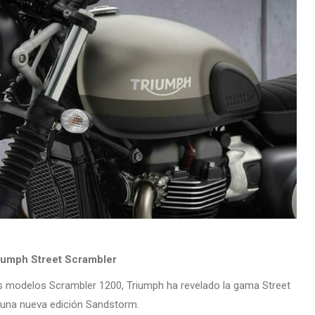
riumph Street Scrambler
modelos Scrambler 1200, Triumph ha revelado la gama Street
 una nueva edición Sandstorm.