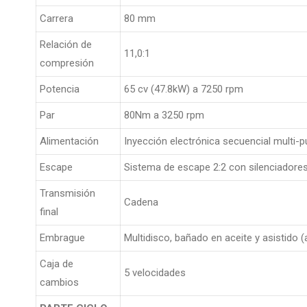
Carrera
80 mm
Relación de
11,0:1
compresión
Potencia
65 cv (47.8kW) a 7250 rpm
Par
80Nm a 3250 rpm
Alimentación
Inyección electrónica secuencial multi-
Escape
Sistema de escape 2:2 con silenciadores d
Transmisión
Cadena
final
Embrague
Multidisco, bañado en aceite y asistido (
Caja de
5 velocidades
cambios