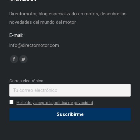
Directomotor, blog especializado en motos, descubre las
novedades del mundo del motor.
E-mail:
info@directomotor.com
Find us on:
Facebook
Twitter
page
page
opens
opens
Correo electrónico
in
in
new
new
He leído y acepto la política de privacidad
window
window