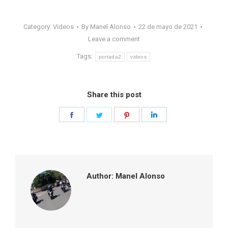
Category:
Videos
By
Manel Alonso
22 de mayo de 2021
Leave a comment
Tags:
portada2
videos
Share this post
Share
Share
Share
Share
on
on
on
on
Facebook
Twitter
Pinterest
LinkedIn
Author:
Manel Alonso