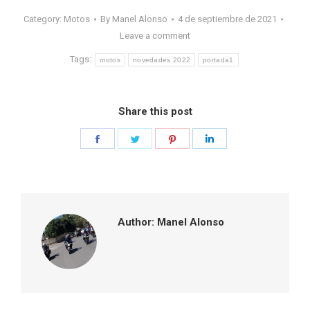
Category:
Motos
By
Manel Alonso
4 de septiembre de 2021
Leave a comment
Tags:
motos
novedades 2022
portada1
Share this post
Share
Share
Share
Share
on
on
on
on
Facebook
Twitter
Pinterest
LinkedIn
Author:
Manel Alonso