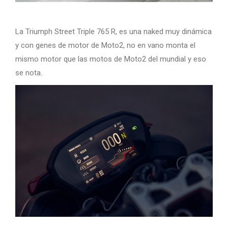
La Triumph Street Triple 765 R, es una naked muy dinámica
y con genes de motor de Moto2, no en vano monta el
mismo motor que las motos de Moto2 del mundial y eso
se nota.