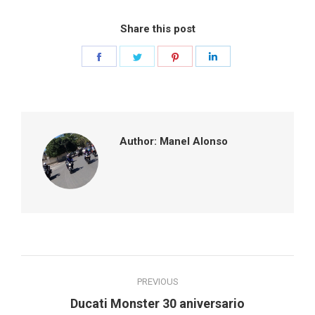
Share this post
Share
Share
Share
Share
on
on
on
on
Facebook
Twitter
Pinterest
LinkedIn
Author:
Manel Alonso
Post
PREVIOUS
navigation
Previous
Ducati Monster 30 aniversario