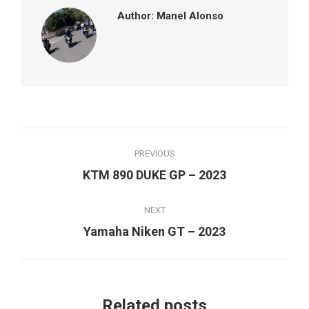
Author:
Manel Alonso
Post
PREVIOUS
navigation
Previous
KTM 890 DUKE GP – 2023
post:
NEXT
Next
Yamaha Niken GT – 2023
post:
Related posts