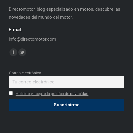
Directomotor, blog especializado en motos, descubre las
novedades del mundo del motor.
E-mail:
info@directomotor.com
Find us on:
Facebook
Twitter
page
page
opens
opens
Correo electrónico
in
in
new
new
He leído y acepto la política de privacidad
window
window