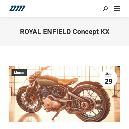
Search:
ROYAL ENFIELD Concept KX
Motos
JUL
29