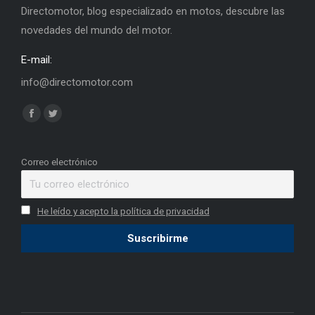
Directomotor, blog especializado en motos, descubre las
novedades del mundo del motor.
E-mail:
info@directomotor.com
Find us on:
Facebook
Twitter
page
page
opens
opens
Correo electrónico
in
in
new
new
He leído y acepto la política de privacidad
window
window