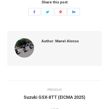
Share this post
Share
Share
Share
Share
on
on
on
on
Facebook
Twitter
Pinterest
LinkedIn
Author:
Manel Alonso
Post
PREVIOUS
navigation
Previous
Suzuki GSX-8TT (EICMA 2025)
post: