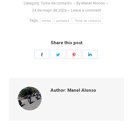
Category:
Toma de contacto
By
Manel Alonso
24 de mayo de 2026
Leave a comment
Tags:
motos
portada2
Toma de contacto
Share this post
Share
Share
Share
Share
on
on
on
on
Facebook
Twitter
Pinterest
LinkedIn
Author:
Manel Alonso